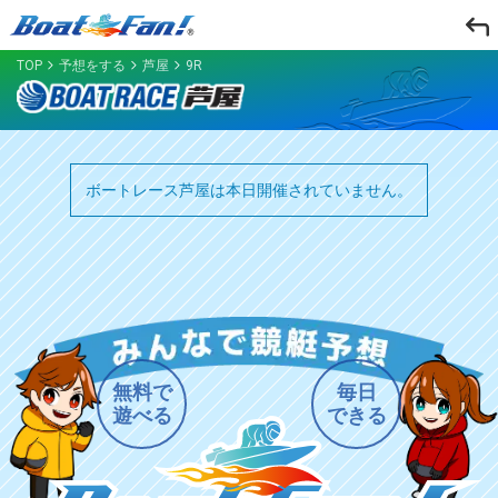
TOP
予想をする
芦屋
9R
ボートレース芦屋は本日開催されていません。
無料で
毎日
遊べる
できる