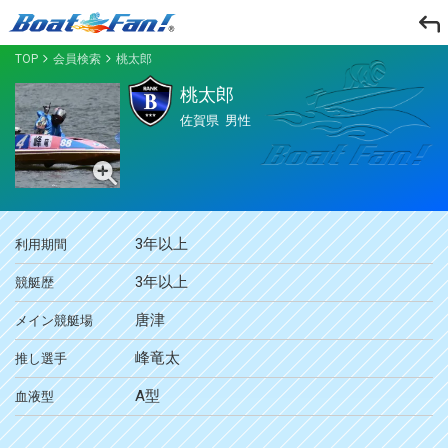
TOP
会員検索
桃太郎
桃太郎
佐賀県
男性
3年以上
利用期間
3年以上
競艇歴
唐津
メイン競艇場
峰竜太
推し選手
A型
血液型