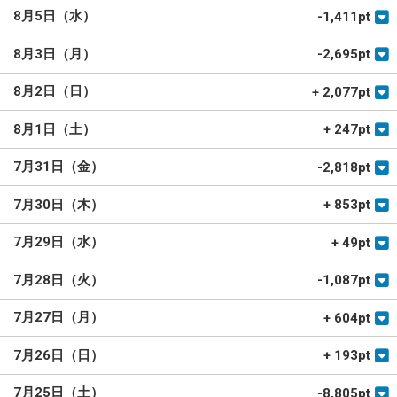
8月5日（水）
-1,411pt
8月3日（月）
-2,695pt
8月2日（日）
+ 2,077pt
8月1日（土）
+ 247pt
Aランク以上の予想は会員様のみ公開です。
こちらから会員登録（無料）をお願いいたします。
7月31日（金）
-2,818pt
7月30日（木）
+ 853pt
会員登録（無料）
7月29日（水）
+ 49pt
閉じる
7月28日（火）
-1,087pt
7月27日（月）
+ 604pt
7月26日（日）
+ 193pt
7月25日（土）
-8,805pt