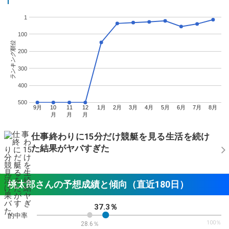
1
100
ランキング順位
200
300
400
500
9月
10
11
12
1月
2月
3月
4月
5月
6月
7月
8月
月
月
月
仕事終わりに15分だけ競艇を見る生活を続け
た結果がヤバすぎた
桃太郎さんの予想成績と傾向（直近180日）
37.3％
的中率
100％
28.6％