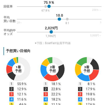
75.9％
回収率
200％～
67.8％
10.0
平均
買い目数
20～
1
8.1
2,029円
平均的中
オッズ
5,000円～
1,996円
※下段：BoatFan!会員平均値
予想買い目傾向
1着
2着
3着
予想
予想
予想
1
55.9％
1
18.1％
1
8.1％
2
12.9％
2
22.8％
2
17.9％
3
12.1％
3
22.2％
3
19.8％
4
11.6％
4
18.2％
4
19.5％
5
4.6％
5
11.1％
5
17.6％