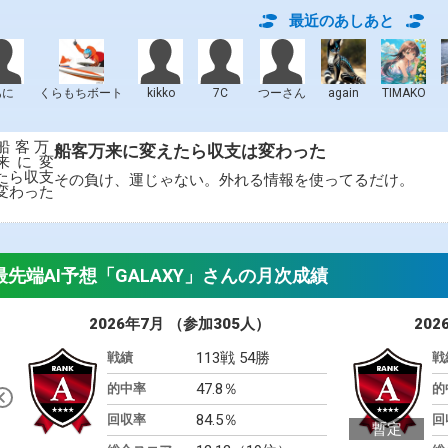
最近のあしあと
あに
くらもちボート
kikko
7C
つーさん
again
TIMAKO
船客万来に変えたら収支は変わった
その負け、運じゃない。外れる情報を使ってるだけ。
最先端AI予想「GALAXY」さんの月次成績
2026年7月
（参加305人）
202
113戦 54勝
戦績
戦
re
47.8％
的中率
的
iou
s
84.5％
回収率
回