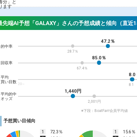
最先端AI予想「GALAXY」さんの予想成績と傾向（直近1
47.2％
的中率
28.7％
85.0％
回収率
67.4％
8.0
平均
買い目数
20～
8.1
1,440円
平均的中
オッズ
2,001円
※下段：BoatFan!会員平均値
予想買い目傾向
1
72.3％
1
15.6％