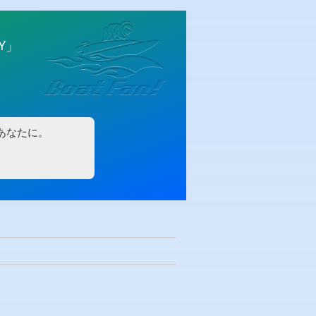
」
Y」
あなたに。