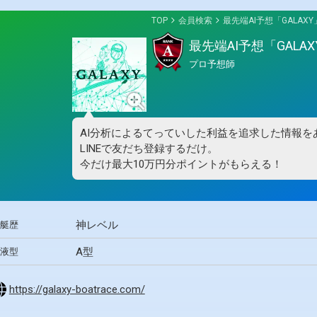
TOP
会員検索
最先端AI予想「GALAXY
最先端AI予想「GALAX
プロ予想師
AI分析によるてっていした利益を追求した情報を
LINEで友だち登録するだけ。
今だけ最大10万円分ポイントがもらえる！
神レベル
艇歴
A型
液型
https://galaxy-boatrace.com/