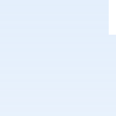
Aランク以上の予
こちらから会員登