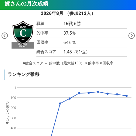
嫁さんの月次成績
2026年8月
（参加212人）
16戦 6勝
戦績
Pre
37.5％
Nex
的中率
viou
t
s
64.6％
回収率
1.45（81位）
総合スコア
※総合スコア ＝ 的中数（最大値100） × 的中率 × 回収率
ランキング推移
1
100
ランキング順位
200
300
400