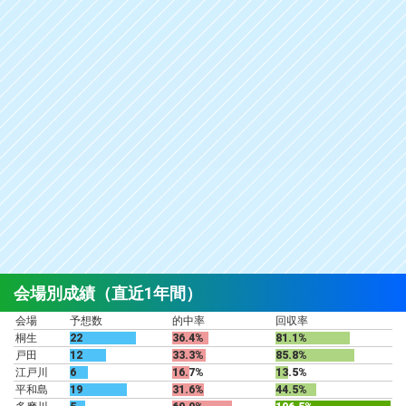
会場別成績（直近1年間）
会場
予想数
的中率
回収率
桐生
22
36.4%
81.1%
戸田
12
33.3%
85.8%
江戸川
6
16.7%
13.5%
平和島
19
31.6%
44.5%