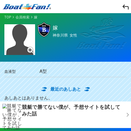
TOP
会員検索
嫁
嫁
神奈川県
女性
A型
血液型
最近のあしあと
あしあとはありません。
競艇で勝てない僕が、予想サイトを試して
みた話