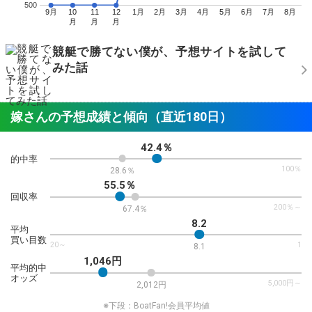
500
9月
10
11
12
1月
2月
3月
4月
5月
6月
7月
8月
月
月
月
競艇で勝てない僕が、予想サイトを試して
みた話
嫁さんの予想成績と傾向（直近180日）
42.4％
的中率
100％
28.6％
55.5％
回収率
200％～
67.4％
8.2
平均
買い目数
20～
1
8.1
1,046円
平均的中
オッズ
5,000円～
2,012円
※下段：BoatFan!会員平均値