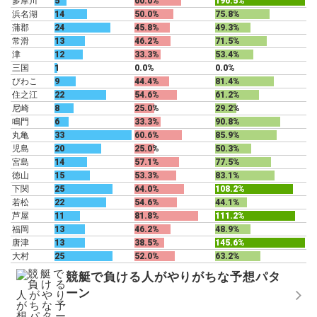
多摩川
5
60.0%
196.5%
浜名湖
14
50.0%
75.8%
蒲郡
24
45.8%
49.3%
常滑
13
46.2%
71.5%
津
12
33.3%
53.4%
三国
1
0.0%
0.0%
びわこ
9
44.4%
81.4%
住之江
22
54.6%
61.2%
尼崎
8
25.0%
29.2%
鳴門
6
33.3%
90.8%
丸亀
33
60.6%
85.9%
児島
20
25.0%
50.3%
宮島
14
57.1%
77.5%
徳山
15
53.3%
83.1%
下関
25
64.0%
108.2%
若松
22
54.6%
44.1%
芦屋
11
81.8%
111.2%
福岡
13
46.2%
48.9%
唐津
13
38.5%
145.6%
大村
25
52.0%
63.2%
競艇で負ける人がやりがちな予想パタ
ーン