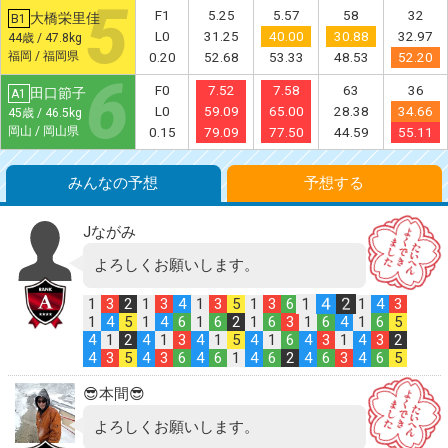
F1
5.25
5.57
58
32
大橋栄里佳
B1
L0
31.25
40.00
30.88
32.97
44歳 / 47.8kg
福岡 / 福岡県
0.20
52.68
53.33
48.53
52.20
F0
7.52
7.58
63
36
田口節子
A1
L0
59.09
65.00
28.38
34.66
45歳 / 46.5kg
岡山 / 岡山県
0.15
79.09
77.50
44.59
55.11
みんなの予想
予想する
Jながみ
よろしくお願いします。
1
4
2
1
3
2
1
3
4
1
3
5
1
3
6
1
4
3
1
4
5
1
4
6
1
6
2
1
6
3
1
6
4
1
6
5
4
1
2
4
1
3
4
1
5
4
1
6
4
3
1
4
3
2
4
3
5
4
3
6
4
6
1
4
6
2
4
6
3
4
6
5
😎本間😎
よろしくお願いします。