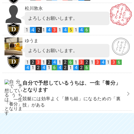
松川敦永
よろしくお願いします。
1
4
2
1
4
3
1
4
5
1
4
6
ゆうま
よろしくお願いします。
1
2
3
1
2
4
1
2
6
1
3
2
1
3
4
1
3
6
4
1
2
4
1
6
4
2
1
4
2
6
自分で予想しているうちは、一生「養分」
となります
競艇には効率よく「勝ち組」になるための「裏
技」がある