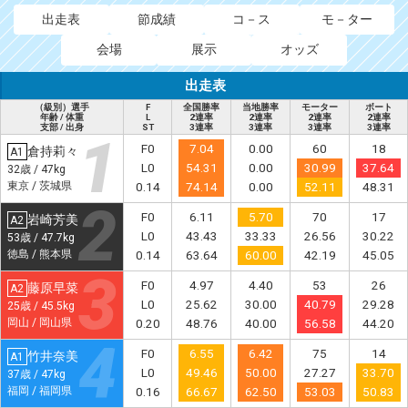
出走表
節成績
コ－ス
モ－ター
会場
展示
オッズ
出走表
（級別）選手
F
全国勝率
当地勝率
モーター
ボート
年齢 / 体重
L
2連率
2連率
2連率
2連率
支部 / 出身
ST
3連率
3連率
3連率
3連率
F0
7.04
0.00
60
18
倉持莉々
A1
L0
54.31
0.00
30.99
37.64
32歳 / 47kg
東京 / 茨城県
0.14
74.14
0.00
52.11
48.31
F0
6.11
5.70
70
17
岩崎芳美
A2
L0
43.43
33.33
26.56
30.22
53歳 / 47.7kg
徳島 / 熊本県
0.14
63.64
60.00
42.19
45.05
F0
4.97
4.40
53
26
藤原早菜
A2
L0
25.62
30.00
40.79
29.28
25歳 / 45.5kg
岡山 / 岡山県
0.20
48.76
40.00
56.58
44.20
F0
6.55
6.42
75
14
竹井奈美
A1
L0
49.46
50.00
27.27
33.70
37歳 / 47kg
福岡 / 福岡県
0.16
66.67
62.50
53.03
50.83