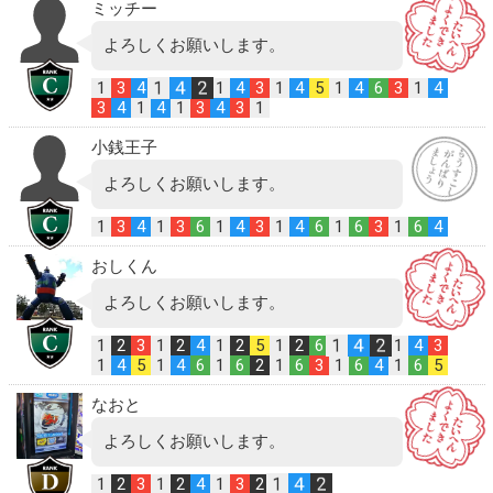
ミッチー
よろしくお願いします。
1
4
2
1
3
4
1
4
3
1
4
5
1
4
6
3
1
4
3
4
1
4
1
3
4
3
1
小銭王子
よろしくお願いします。
1
3
4
1
3
6
1
4
3
1
4
6
1
6
3
1
6
4
pt
Aランク以上の予想は会員様のみ公開です。
おしくん
こちらから会員登録（無料）をお願いいたします。
よろしくお願いします。
会員登録（無料）
1
4
2
1
2
3
1
2
4
1
2
5
1
2
6
1
4
3
1
4
5
1
4
6
1
6
2
1
6
3
1
6
4
1
6
5
閉じる
なおと
よろしくお願いします。
1
4
2
1
2
3
1
2
4
1
3
2