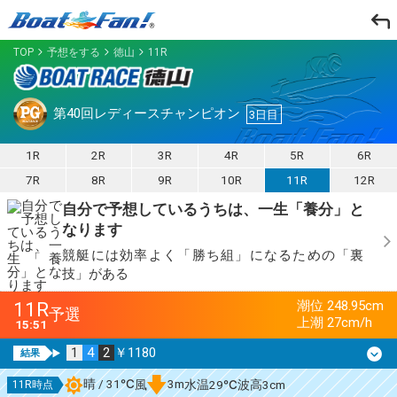
TOP
予想をする
徳山
11R
第40回レディースチャンピオン
3日目
1R
2R
3R
4R
5R
6R
7R
8R
9R
10R
11R
12R
自分で予想しているうちは、一生「養分」と
なります
競艇には効率よく「勝ち組」になるための「裏
技」がある
11R
潮位 248.95cm
予選
上潮 27cm/h
15:51
1
4
2
￥1180
晴 / 31℃
3m
風
水温29℃
波高3cm
11R時点