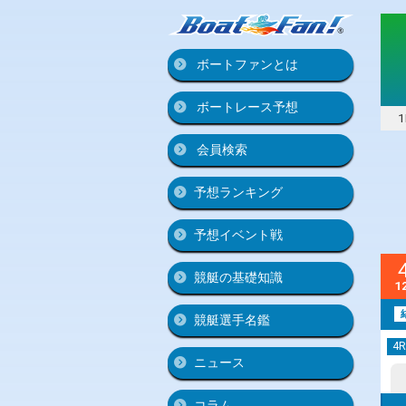
ボートファンとは
ボートレース予想
1
会員検索
予想ランキング
予想イベント戦
競艇の基礎知識
1
競艇選手名鑑
4
ニュース
コラム