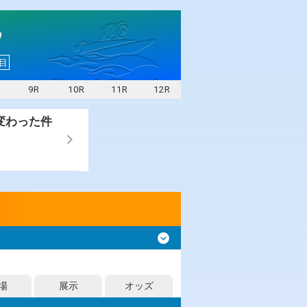
目
9R
10R
11R
12R
変わった件
場
展示
オッズ