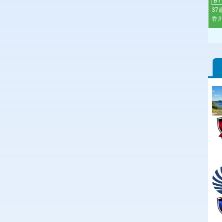
B1
37歳
香川