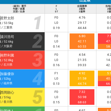
出走表
（級別）選手
F
全国勝率
当地
年齢 / 体重
L
2連率
2
支部 / 出身
ST
3連率
3
F0
4.76
0.
星野太郎
L0
29.17
0.
 / 53.5kg
 / 三重県
0.19
44.44
0.
F0
6.80
7.
湯川浩司
L0
42.11
47
 / 52.6kg
 / 大阪府
0.14
60.53
58
F0
4.54
4.
南野利騰
L0
21.35
14
 / 52.8kg
 / 石川県
0.16
39.33
42
F1
4.92
5.
加藤優弥
L0
31.58
40
 / 52kg
 / 福井県
0.13
44.74
66
F0
7.32
0.
西岡顕心
L0
50.98
0.
 / 51kg
 / 香川県
0.15
68.63
0.
F0
4.62
6.