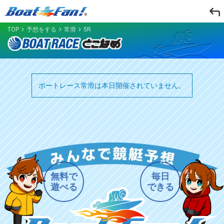
TOP
予想をする
常滑
5R
ボートレース常滑は本日開催されていません。
無料で
毎日
遊べる
できる