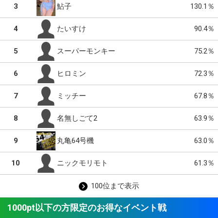
3
130.1％
鮎子
4
90.4％
たいすけ
5
75.2％
スーパーモンキー
6
72.3％
ヒロミン
7
67.8％
ミッチー
8
63.9％
名無しごて2
9
63.0％
丸亀64号機
10
61.3％
ニックモリモト
100位まで表示
1000pt以下の方限定のお得なイベント戦