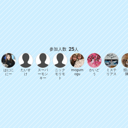
25
参加人数
人
はにに
たいす
スーパ
ニック
mogum
かいど
ミステ
招
にー
け
ーモン
モリモ
ogu
う
リアス
キー
ト