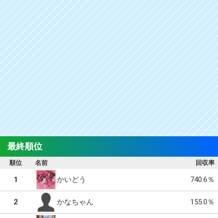
最終順位
順位
名前
回収率
1
740.6％
かいどう
2
155.0％
かなちゃん