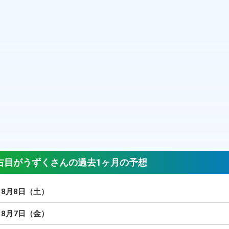
右目がうずくさんの過去1ヶ月の予想
8月8日（土）
8月7日（金）