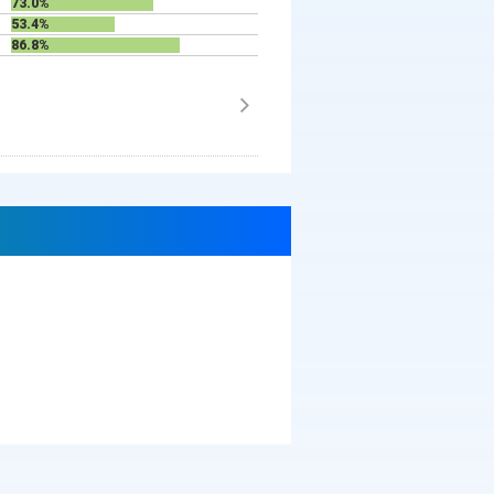
73.0%
53.4%
86.8%