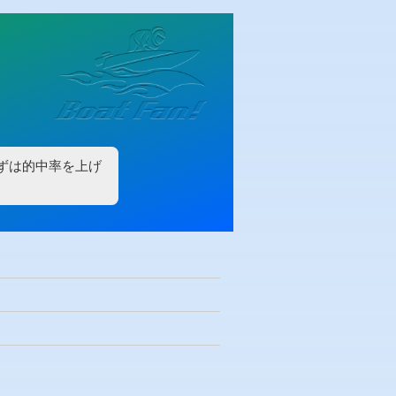
ずは的中率を上げ