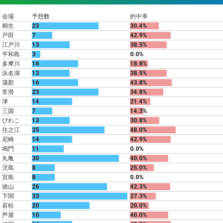
会場
予想数
的中率
会員登録（無料）
桐生
23
30.4%
戸田
7
42.9%
江戸川
13
38.5%
平和島
3
0.0%
多摩川
16
18.8%
浜名湖
13
38.5%
蒲郡
16
43.8%
常滑
23
34.8%
津
14
21.4%
三国
7
14.3%
びわこ
13
30.8%
住之江
25
48.0%
尼崎
14
42.9%
鳴門
11
0.0%
丸亀
30
40.0%
児島
8
25.0%
宮島
8
0.0%
徳山
26
42.3%
下関
33
27.3%
若松
20
20.0%
芦屋
10
40.0%