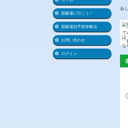
あ
競艇場に行こう！
競艇場別予想攻略法
お問い合わせ
ログイン
加302人）
2026年6月
（参加332人）
1戦 0勝
23戦 5勝
戦績
P
0.00％
21.7％
的中率
v
0.00％
68.8％
回収率
-
0.75（190位）
総合スコア