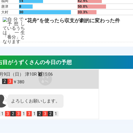
福岡
14
42.9%
唐津
8
50.0%
大村
30
33.3%
”花舟”を使ったら収支が劇的に変わった件
右目がうずくさんの今日の予想
8月9日（日）
津10R
15:06
1
2
3
￥380
よろしくお願いします。
1
3
2
3
1
3
1
2
3
2
1