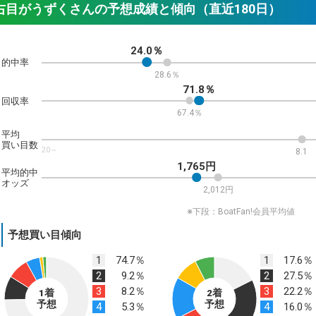
右目がうずくさんの予想成績と傾向（直近180日）
24.0％
的中率
28.6％
71.8％
回収率
67.4％
平均
買い目数
20～
8.1
1,765円
平均的中
オッズ
2,012円
※下段：BoatFan!会員平均値
予想買い目傾向
1
74.7％
1
17.6％
2
9.2％
2
27.5％
3
8.2％
3
22.2％
1着
2着
予想
予想
4
5.3％
4
16.0％