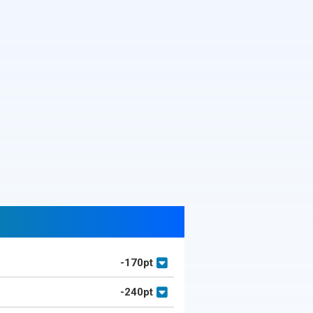
-170pt
-240pt