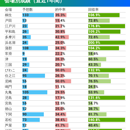
会場別成績（直近1年間）
会場
予想数
的中率
回収率
桐生
133
35.3%
106.9%
戸田
13
15.4%
72.8%
江戸川
23
21.7%
176.8%
平和島
26
30.8%
109.2%
多摩川
35
42.9%
72.6%
浜名湖
24
25.0%
300.9%
蒲郡
108
34.3%
104.2%
常滑
9
22.2%
18.6%
津
19
26.3%
60.5%
三国
29
20.7%
43.3%
びわこ
24
50.0%
132.9%
住之江
95
26.3%
70.1%
尼崎
16
50.0%
76.5%
鳴門
18
11.1%
24.5%
丸亀
105
29.5%
53.9%
児島
28
17.9%
131.6%
宮島
16
12.5%
14.7%
徳山
12
25.0%
38.7%
下関
90
34.4%
61.7%
若松
73
38.4%
160.8%
芦屋
12
41.7%
40.4%