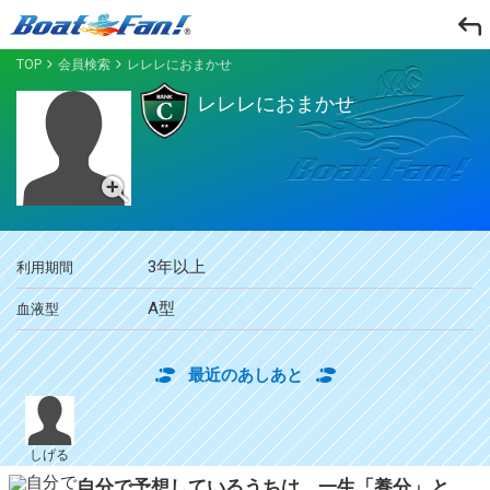
TOP
会員検索
レレレにおまかせ
レレレにおまかせ
3年以上
利用期間
A型
血液型
最近のあしあと
しげる
自分で予想しているうちは、一生「養分」と