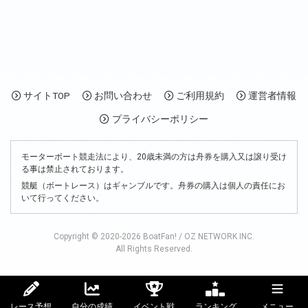
サイトTOP
お問い合わせ
ご利用規約
運営者情報
プライバシーポリシー
モーターボート競走法により、20歳未満の方は舟券を購入又は譲り受け
る事は禁止されております。
競艇（ボートレース）はギャンブルです。舟券の購入は個人の責任にお
いて行ってください。
Copyright © 2020-2026 BoatFan! / OZ NETWORK INC.
All Rights Reserved.
レース予想
自分の成績
イベント戦
ランキング
メニュー