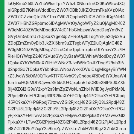
luOyBmb250LWZhbWlseTpzYW5zLXNlcmlmO30KaW5wdXQ
sIGRpdiB7IGhlaWdodDoyZW07ICBib3JkZXItcmFkaXVzOiAx
ZW07IGZvbnQtc2l6ZToxZW07fQppbnB1dCB7d2lkdGg6Ni44
ZW07IHBhZGRpbmc6IDAgMWVtOyAgbWFyZ2luOjAgMC40Z
W0gMC40ZW0gMDsgdGV4dC1hbGlnbjpyaWdodDsgYm9yZ
GVyOm5vbmU7fQpkaXYge3dpZHRoOjJlbTsgYmFja2dyb3Vu
ZDojZmZmOyBib3JkZXI6bm9uZTsgbWFyZ2luOjAgMC40Z
W0gMC40ZW0gMDsgZGlzcGxheTppbmxpbmUtYmxvY2s7IH
RleHQtYWxpZ246Y2VudGVyOyBsaW5lLWhlaWdodDoyZW07
fQpkaXY6YWN0aXZlIHtiYWNrZ3JvdW5kOnJlZDsgY29sb3I6
d2hpdGU7fQpkaXY6bnRoLWNoaWxkKDVuICsgMikgeyBiYWN
rZ3JvdW5kOiM0QTkwRTI7IGNvbG9yOndoaXRlOyBtYXJnaW4
tcmlnaHQ6MDt9Cjwvc3R5bGU+CjxpbnB1dCB0eXBlPSJ0ZXh
0Ij48ZGl2IG9uY2xpY2s9ImZpZWxkLnZhbHVlID0gJyciPkM8L
2Rpdj48YnI+PGRpdj43PC9kaXY+PGRpdj44PC9kaXY+PGRpdj
45PC9kaXY+PGRpdj7DtzwvZGl2Pjxicj48ZGl2PjQ8L2Rpdj48Z
Gl2PjU8L2Rpdj48ZGl2PjY8L2Rpdj48ZGl2PsOXPC9kaXY+PGJ
yPjxkaXY+MTwvZGl2PjxkaXY+MjwvZGl2PjxkaXY+MzwvZGl2
PjxkaXY+LTwvZGl2Pjxicj48ZGl2Pi48L2Rpdj48ZGl2PjA8L2Rpd
j48ZGl2IG9uY2xpY2s9ImZpZWxkLnZhbHVlID0gZXZhbChma