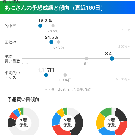
あにさんの予想成績と傾向（直近180日）
15.3％
的中率
100％
28.6％
54.6％
回収率
200％～
67.8％
3.4
平均
買い目数
20～
1
8.1
1,117円
平均的中
オッズ
5,000円～
1,996円
※下段：BoatFan!会員平均値
予想買い目傾向
1着
2着
3着
予想
予想
予想