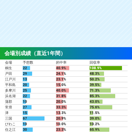
会場別成績（直近1年間）
会場
予想数
的中率
回収率
桐生
22
40.9%
108.9%
戸田
29
24.1%
48.3%
江戸川
13
23.1%
50.2%
平和島
20
15.0%
39.5%
多摩川
25
40.0%
71.3%
浜名湖
22
31.8%
85.3%
蒲郡
10
20.0%
43.0%
常滑
27
33.3%
75.6%
津
15
13.3%
11.5%
三国
67
20.9%
39.0%
びわこ
10
10.0%
10.2%
住之江
30
23.3%
65.9%