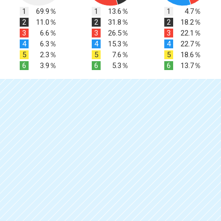
1
69.9％
1
13.6％
1
4.7％
2
11.0％
2
31.8％
2
18.2％
3
6.6％
3
26.5％
3
22.1％
4
6.3％
4
15.3％
4
22.7％
5
2.3％
5
7.6％
5
18.6％
6
3.9％
6
5.3％
6
13.7％