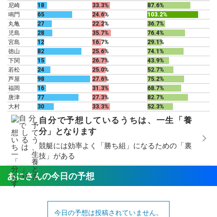
尼崎
18
33.3%
87.6%
鳴門
65
24.6%
103.2%
丸亀
27
22.2%
36.7%
児島
28
35.7%
76.4%
宮島
12
16.7%
29.1%
徳山
82
25.6%
74.1%
下関
15
26.7%
43.9%
若松
24
25.0%
52.7%
芦屋
98
27.6%
75.2%
福岡
16
31.3%
68.7%
唐津
77
27.3%
82.7%
大村
30
33.3%
52.3%
自分で予想しているうちは、一生「養
分」となります
競艇には効率よく「勝ち組」になるための「裏
技」がある
Aランク以上の予想は会員様のみ公開です。
こちらから会員登録（無料）をお願いいたします。
あにさんの今日の予想
会員登録（無料）
今日の予想は投稿されていません。