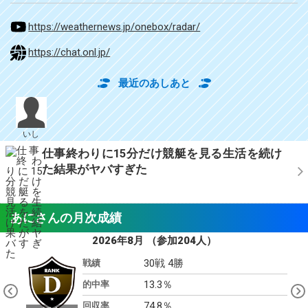
https://weathernews.jp/onebox/radar/
https://chat.onl.jp/
最近のあしあと
いし
仕事終わりに15分だけ競艇を見る生活を続け
た結果がヤバすぎた
あにさんの月次成績
2026年8月
（参加204人）
30戦 4勝
戦績
Pre
13.3％
Nex
的中率
viou
t
s
74.8％
回収率