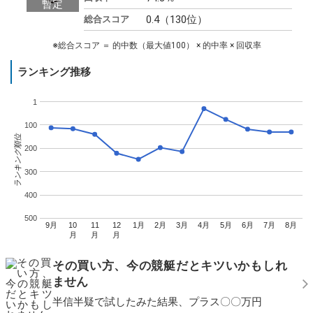
0.4（130位）
総合スコア
※総合スコア ＝ 的中数（最大値100） × 的中率 × 回収率
ランキング推移
1
100
ランキング順位
200
300
400
500
9月
10
11
12
1月
2月
3月
4月
5月
6月
7月
8月
月
月
月
その買い方、今の競艇だとキツいかもしれ
ません
半信半疑で試したみた結果、プラス〇〇万円