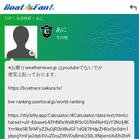
TOP
会員検索
あに
あに
その他
※お断りweathernews.jp はyoutubeでないでが
便宜上貼っております。
https://boatrace.sakura.tv/
live-ranking.userlocal.jp/world-ranking
https://itty.bitty.app/Calculator/#Calculator/data:text/html;c
harset=utf-8;base64,PHN0eWxlIHR5cGU9InRleHQvY3NzIj4K
Ym9keSB7bWFyZ2luOjR2bWluIGF1dG87IHdpZHRoOjc0dm1
pbjsgYmFja2dyb3VuZDojZWVlOyBmb250LXNpemU6IDh2bW