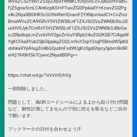
WVsZC52YWx1ZS5yZXBsYWNlKCfDtycsICcvJykucmVwbG
FjZSgnw5cnLCAnKicpKSI+PTwvZGl2PjxkaXY+KzwvZGl2Pg
o8c2NyaXB0IHR5cGU9InRleHQvamF2YXNjcmlwdCI+CnZhci
BmaWVsZCA9IGRvY3VtZW50LnF1ZXJ5U2VsZWN0b3IoJ2l
ucHV0Jyk7CmRvY3VtZW50LnF1ZXJ5U2VsZWN0b3JBbGw
oJ2RpdicpLmZvckVhY2goZnVuY3Rpb24oZGl2KSB7CiAgaW
YgKCFkaXYub25jbGljaykgZGl2Lm9uY2xpY2sgPSBmdW5jdGl
vbihkaXYpIHsgZmllbGQudmFsdWUgKz0gdGhpcy5pbm5lclRl
eHQ7IH0KfSk7Cjwvc2NyaXB0Pg==
https://chat.onl.jp/?xVsVrErhVg
一部削除しました。
問題として、偽QRコードシールによる上から貼り付け問題
など、耐性計測してませんので別に控えを取るなどご自分
で願います。
ブックマークの日付を合わせよう汗