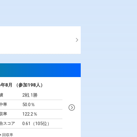
6年8月
（参加198人）
2戦 1勝
績
50.0％
Nex
中率
t
122.2％
収率
0.61（105位）
合スコア
× 回収率