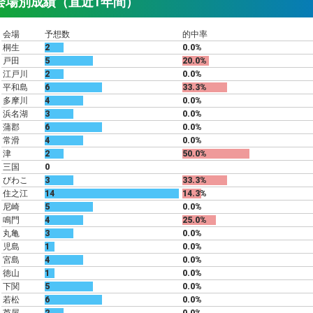
会場別成績（直近1年間）
会員登録（無料）
会場
予想数
的中率
桐生
2
0.0%
戸田
5
20.0%
江戸川
2
0.0%
平和島
6
33.3%
多摩川
4
0.0%
浜名湖
3
0.0%
蒲郡
6
0.0%
常滑
4
0.0%
津
2
50.0%
三国
0
びわこ
3
33.3%
住之江
14
14.3%
尼崎
5
0.0%
鳴門
4
25.0%
丸亀
3
0.0%
児島
1
0.0%
宮島
4
0.0%
徳山
1
0.0%
下関
5
0.0%
若松
6
0.0%
芦屋
2
0.0%