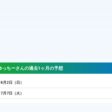
ゆっちーさんの過去1ヶ月の予想
8月2日（日）
7月7日（火）