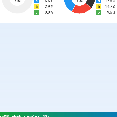
4
6.6％
4
17.6％
5
2.9％
5
14.7％
6
0.0％
6
9.6％
想は会員様のみ公開です。
録（無料）をお願いいたします。