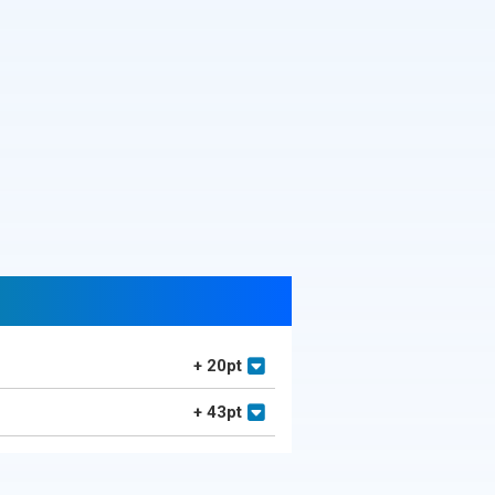
+ 20pt
+ 43pt