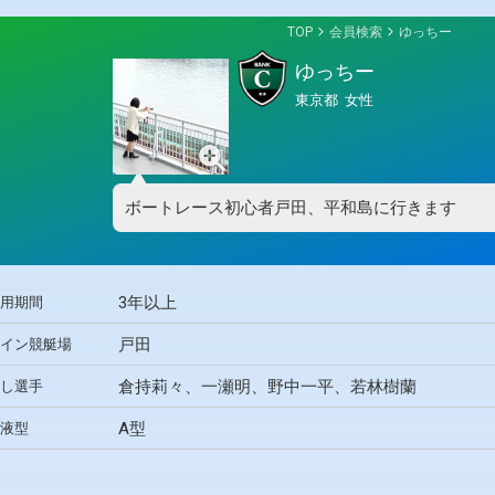
TOP
会員検索
ゆっちー
ゆっちー
東京都
女性
ボートレース初心者戸田、平和島に行きます
3年以上
用期間
戸田
イン競艇場
倉持莉々、一瀬明、野中一平、若林樹蘭
し選手
A型
液型