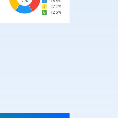
4
18.4％
5
27.2％
6
12.5％