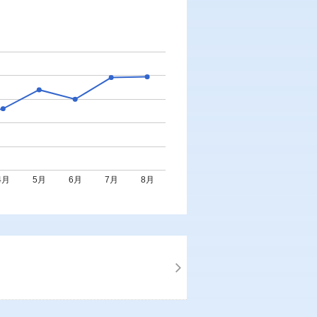
4月
5月
6月
7月
8月