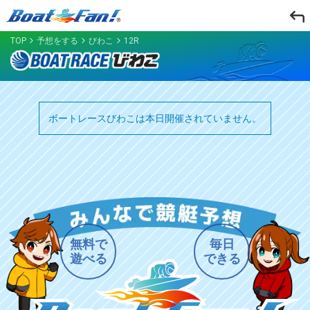
TOP
予想をする
びわこ
12R
ボートレースびわこは本日開催されていません。
無料で
毎日
遊べる
できる