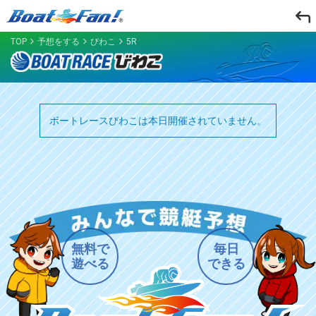
TOP
予想をする
びわこ
5R
ボートレースびわこは本日開催されていません。
無料で
毎日
遊べる
できる