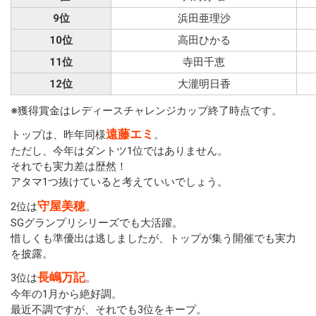
9位
浜田亜理沙
10位
高田ひかる
11位
寺田千恵
12位
大瀧明日香
※獲得賞金はレディースチャレンジカップ終了時点です。
遠藤エミ
トップは、昨年同様
。
ただし、今年はダントツ1位ではありません。
それでも実力差は歴然！
アタマ1つ抜けていると考えていいでしょう。
守屋美穂
2位は
。
SGグランプリシリーズでも大活躍。
惜しくも準優出は逃しましたが、トップが集う開催でも実力
を披露。
長嶋万記
3位は
。
今年の1月から絶好調。
最近不調ですが、それでも3位をキープ。