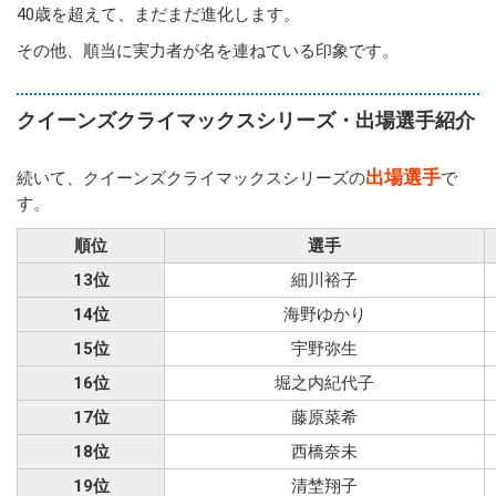
40歳を超えて、まだまだ進化します。
その他、順当に実力者が名を連ねている印象です。
クイーンズクライマックスシリーズ・出場選手紹介
出場選手
続いて、クイーンズクライマックスシリーズの
で
す。
順位
選手
13位
細川裕子
14位
海野ゆかり
15位
宇野弥生
16位
堀之内紀代子
17位
藤原菜希
18位
西橋奈未
19位
清埜翔子