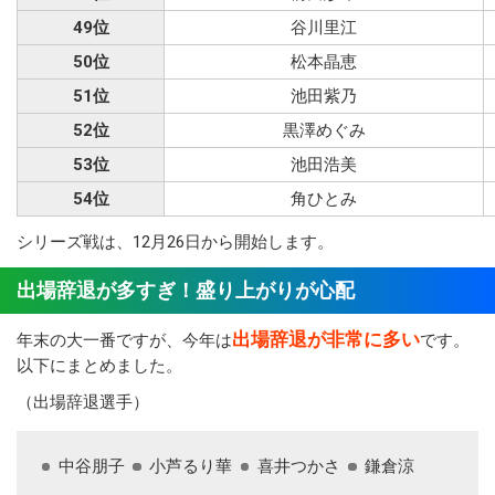
49位
谷川里江
50位
松本晶恵
51位
池田紫乃
52位
黒澤めぐみ
53位
池田浩美
54位
角ひとみ
シリーズ戦は、12月26日から開始します。
出場辞退が多すぎ！盛り上がりが心配
出場辞退が非常に多い
年末の大一番ですが、今年は
です。
以下にまとめました。
（出場辞退選手）
中谷朋子
小芦るり華
喜井つかさ
鎌倉涼