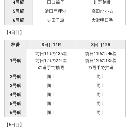
4号艇
田口節子
川野芽唯
5号艇
浜田亜理沙
高田ひかる
6号艇
寺田千恵
大瀧明日香
【4日目】
枠番
3日目11R
3日目12R
前日11Rの135着
前日11Rの246着
1号艇
前日12Rの246着
前日12Rの135着
の選手で抽選
の選手で抽選
2号艇
同上
同上
3号艇
同上
同上
4号艇
同上
同上
5号艇
同上
同上
6号艇
同上
同上
【5日目】