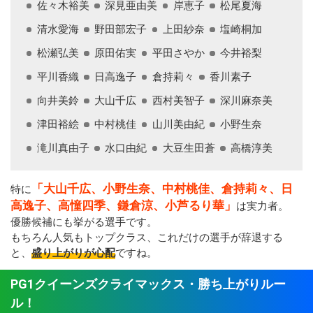
佐々木裕美
深見亜由美
岸恵子
松尾夏海
清水愛海
野田部宏子
上田紗奈
塩崎桐加
松瀬弘美
原田佑実
平田さやか
今井裕梨
平川香織
日高逸子
倉持莉々
香川素子
向井美鈴
大山千広
西村美智子
深川麻奈美
津田裕絵
中村桃佳
山川美由紀
小野生奈
滝川真由子
水口由紀
大豆生田蒼
高橋淳美
「大山千広、小野生奈、中村桃佳、倉持莉々、日
特に
高逸子、高憧四季、鎌倉涼、小芦るり華」
は実力者。
優勝候補にも挙がる選手です。
もちろん人気もトップクラス、これだけの選手が辞退する
と、
盛り上がりが心配
ですね。
PG1クイーンズクライマックス・勝ち上がりルー
ル！