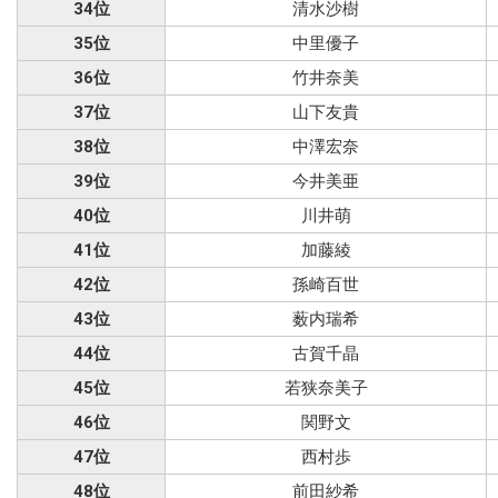
34位
清水沙樹
35位
中里優子
36位
竹井奈美
37位
山下友貴
38位
中澤宏奈
39位
今井美亜
40位
川井萌
41位
加藤綾
42位
孫崎百世
43位
薮内瑞希
44位
古賀千晶
45位
若狭奈美子
46位
関野文
47位
西村歩
48位
前田紗希