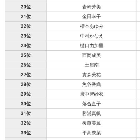
20位
岩崎芳美
21位
金田幸子
22位
櫻本あゆみ
23位
中村かなえ
24位
樋口由加里
25位
西岡成美
26位
土屋南
27位
實森美祐
28位
魚谷香織
29位
廣中智紗衣
30位
落合直子
31位
勝浦真帆
32位
後藤美翼
33位
平高奈菜