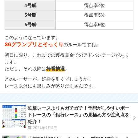
4号艇
得点率4位
5号艇
得点率5位
6号艇
得点率6位
このようになっています。
SGグランプリとそっくり
のルールですね。
初日に限り、これまでの獲得賞金でのアドバンテージがあり
ます。
ただし、それ以降は
枠番抽選
。
どのレーサーが、好枠を引くでしょうか！
レース以外にも楽しみが盛りだくさんです。
鉄板レースよりもガチガチ！予想がしやすいボー
トレースの「銀行レース」の見極め方や注意点を
紹介！
2024年9月4日