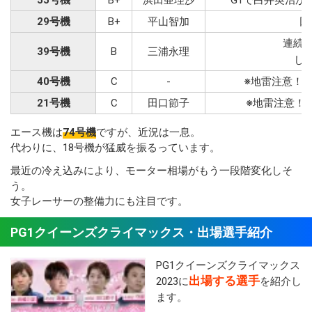
29号機
B+
平山智加
回
連続で
39号機
B
三浦永理
し
40号機
C
-
※地雷注意！
21号機
C
田口節子
※地雷注意！
エース機は
74号機
ですが、近況は一息。
代わりに、18号機が猛威を振るっています。
最近の冷え込みにより、モーター相場がもう一段階変化しそ
う。
女子レーサーの整備力にも注目です。
PG1クイーンズクライマックス・出場選手紹介
PG1クイーンズクライマックス
出場する選手
2023に
を紹介し
ます。