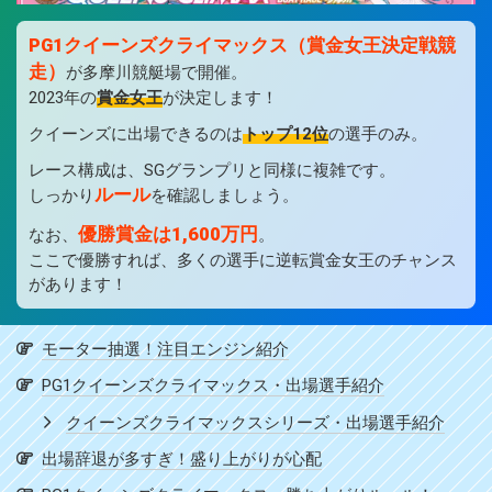
PG1クイーンズクライマックス（賞金女王決定戦競
走）
が多摩川競艇場で開催。
2023年の
賞金女王
が決定します！
クイーンズに出場できるのは
トップ12位
の選手のみ。
レース構成は、SGグランプリと同様に複雑です。
ルール
しっかり
を確認しましょう。
優勝賞金は1,600万円
なお、
。
ここで優勝すれば、多くの選手に逆転賞金女王のチャンス
があります！
モーター抽選！注目エンジン紹介
PG1クイーンズクライマックス・出場選手紹介
クイーンズクライマックスシリーズ・出場選手紹介
出場辞退が多すぎ！盛り上がりが心配