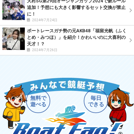
大村SG第29回オーシャンカップ2024で新ルール
追加！予想にも大きく影響するセット交換が禁止
に！
2024年7月24日
ボートレースガチ勢の元AKB48「福留光帆（ふく
とめ・みつほ）」を紹介！かわいいのに大喜利の
天才！？
2024年7月26日
無料で
毎日
遊べる
できる