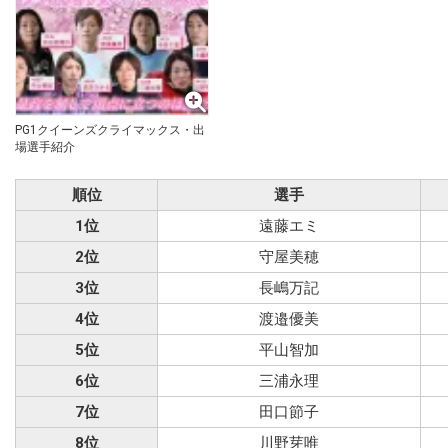
PG1クイーンズクライマックス・出
場選手紹介
順位
選手
1位
遠藤エミ
2位
守屋美穂
3位
長嶋万記
4位
渡邉優美
5位
平山智加
6位
三浦永理
7位
田口節子
8位
川野芽唯