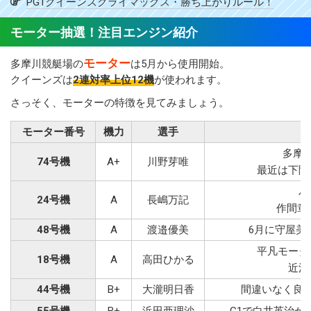
PG1クイーンズクライマックス・勝ち上がりルール！
モーター抽選！注目エンジン紹介
モーター
多摩川競艇場の
は5月から使用開始。
クイーンズは
2連対率上位12機
が使われます。
さっそく、モーターの特徴を見てみましょう。
モーター番号
機力
選手
多摩
74号機
A+
川野芽唯
最近は下降
バ
24号機
A
長嶋万記
作間章
48号機
A
渡邉優美
6月に守屋美
平凡モータ
18号機
A
高田ひかる
近況
44号機
B+
大瀧明日香
間違いなく良
55号機
B+
浜田亜理沙
G1で白井英治が