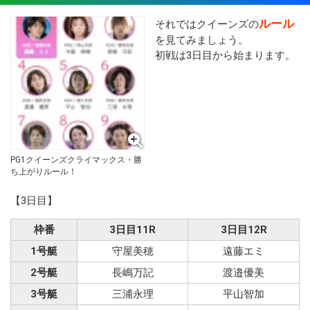
ルール
それではクイーンズの
を見てみましょう。
初戦は3日目から始まります。
PG1クイーンズクライマックス・勝
ち上がりルール！
【3日目】
枠番
3日目11R
3日目12R
1号艇
守屋美穂
遠藤エミ
2号艇
長嶋万記
渡邉優美
3号艇
三浦永理
平山智加