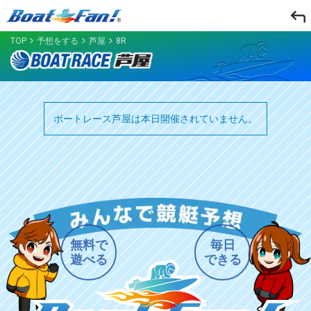
TOP
予想をする
芦屋
8R
ボートレース芦屋は本日開催されていません。
無料で
毎日
遊べる
できる