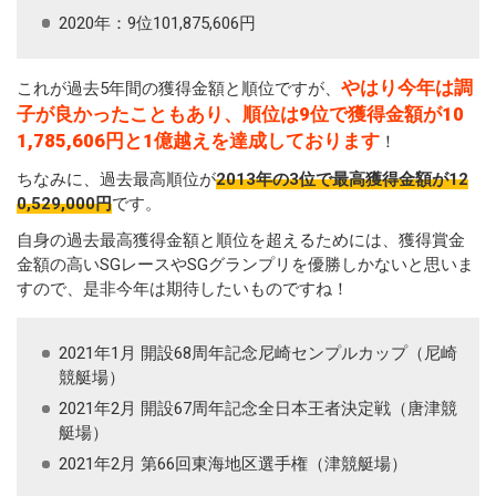
2020年：9位101,875,606円
やはり今年は調
これが過去5年間の獲得金額と順位ですが、
子が良かったこともあり、順位は9位で獲得金額が10
1,785,606円と1億越えを達成しております
！
ちなみに、過去最高順位が
2013年の3位で最高獲得金額が12
0,529,000円
です。
自身の過去最高獲得金額と順位を超えるためには、獲得賞金
金額の高いSGレースやSGグランプリを優勝しかないと思いま
すので、是非今年は期待したいものですね！
2021年1月 開設68周年記念尼崎センプルカップ（尼崎
競艇場）
2021年2月 開設67周年記念全日本王者決定戦（唐津競
艇場）
2021年2月 第66回東海地区選手権（津競艇場）