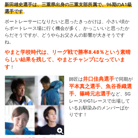
新田雄史選手は、三重県出身の三重支部所属で、96期のA1級
選手です
。
ボートレーサーになりたいと思ったきっかけは、小さい頃か
らボートレース場に行く機会が多く、かっこいいと思ったか
らだそうですが、どうやらお父さんの影響が大きそうです
ね。
やまと学校時代は、リーグ戦で勝率8.48％という素晴
らしい結果を残して、やまとチャンプになっていま
す
！
井口佳典選手
師匠は
で同期が
平本真之選手、魚谷香織選
手、篠崎元志選手
など、SG
レースやG1レースで出場して
いるお馴染みのメンバーばか
りです！