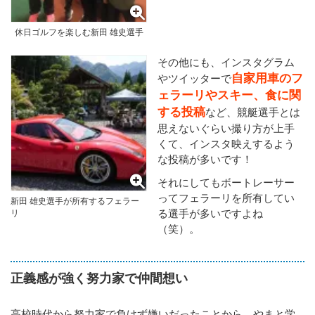
休日ゴルフを楽しむ新田 雄史選手
その他にも、インスタグラム
自家用車のフ
やツイッターで
ェラーリやスキー、食に関
する投稿
など、競艇選手とは
思えないぐらい撮り方が上手
くて、インスタ映えするよう
な投稿が多いです！
それにしてもボートレーサー
ってフェラーリを所有してい
新田 雄史選手が所有するフェラー
る選手が多いですよね
リ
（笑）。
正義感が強く努力家で仲間想い
高校時代から努力家で負けず嫌いだったことから、やまと学