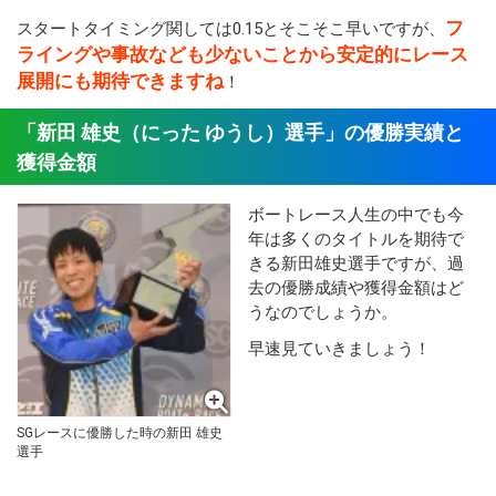
フ
スタートタイミング関しては0.15とそこそこ早いですが、
ライングや事故なども少ないことから安定的にレース
展開にも期待できますね
！
「新田 雄史（にった ゆうし）選手」の優勝実績と
獲得金額
ボートレース人生の中でも今
年は多くのタイトルを期待で
きる新田雄史選手ですが、過
去の優勝成績や獲得金額はど
うなのでしょうか。
早速見ていきましょう！
SGレースに優勝した時の新田 雄史
選手