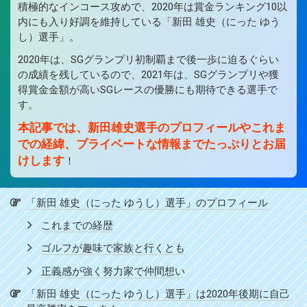
積極的なインコース攻めで、2020年は賞金ランキング10以
内にも入り好調を維持している「新田 雄史（にった ゆう
し）選手」。
2020年は、SGグランプリ初制覇まで後一歩に迫るぐらい
の成績を残しているので、2021年は、SGグランプリや獲
得賞金金額が高いSGレースの優勝にも期待できる選手で
す。
本記事では、新田雄史選手のプロフィールやこれま
での経緯、プライベートな情報までたっぷりとお届
けします
！
「新田 雄史（にった ゆうし）選手」のプロフィール
これまでの経歴
ゴルフが趣味で家族と行くとも
正義感が強く努力家で仲間想い
「新田 雄史（にった ゆうし）選手」は2020年後期に自己