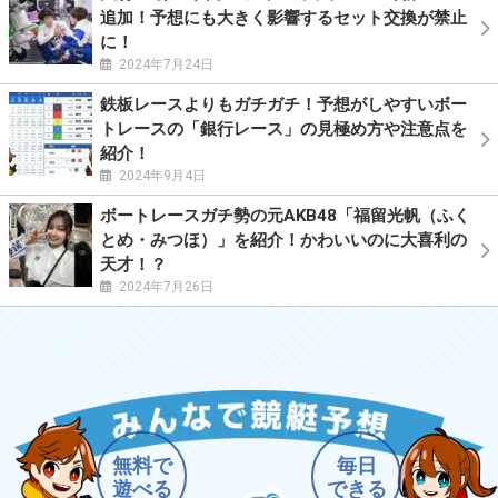
追加！予想にも大きく影響するセット交換が禁止
に！
2024年7月24日
鉄板レースよりもガチガチ！予想がしやすいボー
トレースの「銀行レース」の見極め方や注意点を
紹介！
2024年9月4日
ボートレースガチ勢の元AKB48「福留光帆（ふく
とめ・みつほ）」を紹介！かわいいのに大喜利の
天才！？
2024年7月26日
無料で
毎日
遊べる
できる