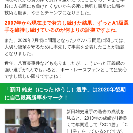
校に入る際にも負けたくないから必死に勉強し競艇の知識や
技術も磨き、やまとチャンプになりました。
2007年から現在まで努力し続けた結果、ずっとA1級選
手を維持し続けているのが何よりの証拠ですよね
。
また、2020年7月頃に問題となったパワハラ問題に関しては、
大切な後輩を守るために率先して事実を公表したことが話題
となりました。
近年、八百長事件などもありましたが、こういった正義感の
強い選手が1人でもいると、ボートレースファンとしては安心
ですし嬉しい限りですよね！
「新田 雄史（にった ゆうし）選手」は2020年後期
に自己最高勝率をマーク！
新田雄史選手の過去の成績を
見ると、2013年の成績が1番良
くて年間通して「SG 1勝」「G
1 1勝」をしているのですが、