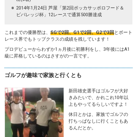
2014年1月24日 芦屋「第2回ポッカサッポロフード＆
ビバレッジ杯」12レースで通算500勝達成
これまでの優勝歴は、
SGで2回、G1で2回、G2で3回
とボート
レース界でもトップクラスの成績を残しています！
プロデビューからわずか1ヵ月後に初勝利をし、3年後にはA1
級に昇格しているのはさすがの一言です。
ゴルフが趣味で家族と行くとも
新田雄史選手はゴルフが大好
きみたいで、かれこれ10年以
上もやってるらしいですよ！
休日とかは、家族でゴルフの
打ちっぱなしに行くこともあ
るんだとか。