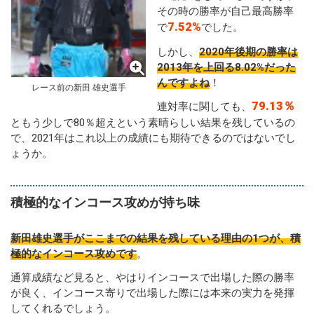
その時の勝率が自己最高勝率
7.52%
で
でした。
しかし、
2020年後期の勝率は
2013年を上回る8.02%だった
んですよね
！
レース前の新田 雄史選手
79.13％
連対率に関しても、
ともう少しで80％超えという素晴らしい結果を残しているの
で、2021年はこれ以上の成績にも期待できるのではないでし
ょうか。
積極的なインコース攻めが持ち味
新田雄史選手がここまでの結果を残している理由の1つが、積
極的なインコース攻めです
。
通算成績など見ると、やはりインコースで出場した際の勝率
が良く、インコース寄りで出場した際には本来の実力を発揮
してくれるでしょう。