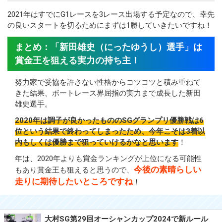
2021年はすでにG1レースを3レース出場する予定なので、幸先
の良いスタートを切るためにまずは1勝していきたいですね！
まとめ：「新田雄史（にったゆうし）選手」は
賞金王を狙える実力の持ち主！
努力家で妥協を許さない性格からコツコツと積み重ねて
きた結果、ボートレース界屈指の実力まで成長した新田
雄史選手。
2020年は調子が良かったもののSGグランプリ優勝戦は6
位という結果で終わってしまったため、今年こそは3着以
内もしくは優勝まで狙っていけるかなと思います
！
年は、2020年よりも賞金ランキングが上位になる可能性
今後の素晴らしい
もあり賞金王も狙えると思うので、
走りに期待したいところですね
！
大村SG第29回オーシャンカップ2024で新ルール