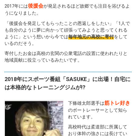
後援会
2017年には
が発足されるほど故郷でも注目を浴びるよ
うになりました。
「後援会を発足してもらったことの恩返しをしたい」「1人で
も自分のように夢に向かって頑張ってみようと思ってくれる
ように」という想いから今では
毎年地元の高校に寄付
をして
いるのだそう。
寄付したお金は高校の玄関の公衆電話の設置に使われたりと
地域貢献に役立っているみたいです。
2018年にスポーツ番組「SASUKE」に出場！自宅に
は本格的なトレーニングジムが!?
筋トレ好き
下條雄太郎選手は
のボートレーサーとして知ら
れています。
高校時代は柔道部に所属して
おり体幹の強さには長けてい