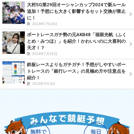
大村SG第29回オーシャンカップ2024で新ルール
追加！予想にも大きく影響するセット交換が禁止
に！
2024年7月24日
ボートレースガチ勢の元AKB48「福留光帆（ふく
とめ・みつほ）」を紹介！かわいいのに大喜利の
天才！？
2024年7月26日
鉄板レースよりもガチガチ！予想がしやすいボー
トレースの「銀行レース」の見極め方や注意点を
紹介！
2024年9月4日
無料で
毎日