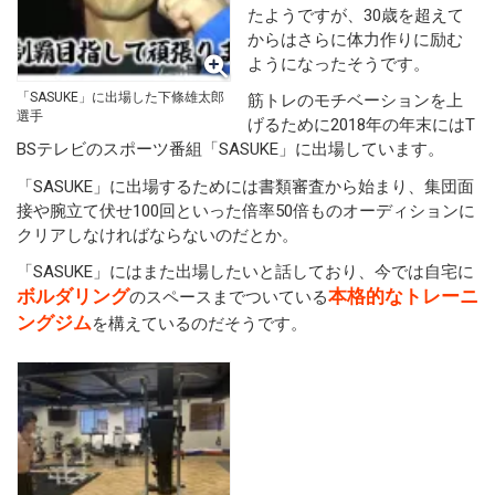
たようですが、30歳を超えて
からはさらに体力作りに励む
ようになったそうです。
「SASUKE」に出場した下條雄太郎
筋トレのモチベーションを上
選手
げるために2018年の年末にはT
BSテレビのスポーツ番組「SASUKE」に出場しています。
「SASUKE」に出場するためには書類審査から始まり、集団面
接や腕立て伏せ100回といった倍率50倍ものオーディションに
クリアしなければならないのだとか。
「SASUKE」にはまた出場したいと話しており、今では自宅に
ボルダリング
本格的なトレーニ
のスペースまでついている
ングジム
を構えているのだそうです。