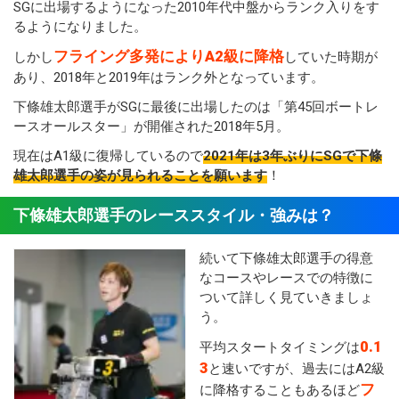
SGに出場するようになった2010年代中盤からランク入りをす
るようになりました。
フライング多発によりA2級に降格
しかし
していた時期が
あり、2018年と2019年はランク外となっています。
下條雄太郎選手がSGに最後に出場したのは「第45回ボートレ
ースオールスター」が開催された2018年5月。
現在はA1級に復帰しているので
2021年は3年ぶりにSGで下條
雄太郎選手の姿が見られることを願います
！
下條雄太郎選手のレーススタイル・強みは？
続いて下條雄太郎選手の得意
なコースやレースでの特徴に
ついて詳しく見ていきましょ
う。
0.1
平均スタートタイミングは
3
と速いですが、過去にはA2級
フ
に降格することもあるほど