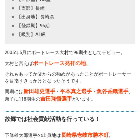
【支部】長崎
【出身地】長崎県
【登録期】96期
【級別】A1級
2005年5月にボートレース大村で96期生としてデビュー。
ボートレース発祥の地
大村と言えば
。
それもあってか父からの勧めがあったことがボートレーサー
を目指すきっかけとなったそうです。
新田雄史選手
平本真之選手
魚谷香織選手
同期には
・
・
、
吉田翔悟選手
弟子に118期生の
がいます。
故郷では社会貢献活動を行っている！
長崎県壱岐市勝本町
下條雄太郎選手の出身地は
。