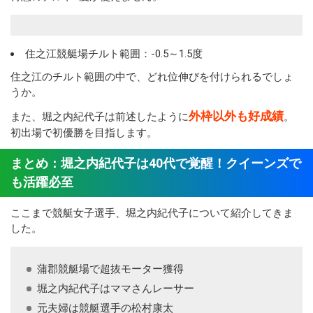
住之江競艇場チルト範囲：-0.5～1.5度
住之江のチルト範囲の中で、どれ位伸びを付けられるでしょ
うか。
外枠以外も好成績
また、堀之内紀代子は前述したように
。
初出場で初優勝を目指します。
まとめ：堀之内紀代子は40代で覚醒！クイーンズで
も活躍必至
ここまで競艇女子選手、堀之内紀代子について紹介してきま
した。
蒲郡競艇場で超抜モーター獲得
堀之内紀代子はママさんレーサー
元夫婦は競艇選手の松村康太