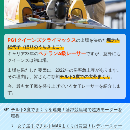
PG1クイーンズクライマックス
の出場を決めた
堀之内
紀代子（ほりのうちきよこ）
ベテランA級レーサー
キャリア23年の
ですが、意外にも
クイーンズは初出場。
出場を果たした要因に、2022年の勝率急上昇があります。
その理由は、皆さんご存知
チルト3度での大外まくり
。
今、最も女子戦を盛り上げている女子レーサーを紹介しま
す。
チルト3度でまくりを連発！蒲郡競艇場で超抜モーターを
獲得
女子選手でチルトMAXまくりは貴重！レディースオー