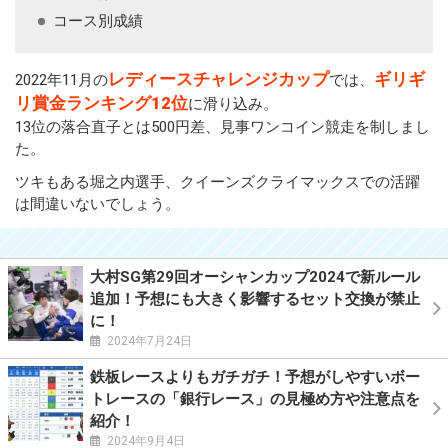
コース別成績
レディースチャレンジカップ
ギリギ
2022年11月の
では、
リ賞金ランキング12位
に滑り込み。
13位の落合直子とは500円差、見事ワンコイン競走を制しまし
た。
ツキもある堀之内選手、クイーンズクライマックスでの活躍
は間違いないでしょう。
大村SG第29回オーシャンカップ2024で新ルール
追加！予想にも大きく影響するセット交換が禁止
に！
2024年7月24日
鉄板レースよりもガチガチ！予想がしやすいボー
トレースの「銀行レース」の見極め方や注意点を
紹介！
2024年9月4日