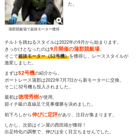
た。
蒲郡競艇場で超抜モーター獲得
チルトを跳ねるスタイルは2022年の9月から始まります。
9月開催の蒲郡競艇場
きっかけとなったのは
。
そこで
超抜モーター（52号機）
を獲得し、レーススタイルが
激変しました。
52号機
まずは
の紹介から。
ボートレース蒲郡は2022年7月7日から新モーターに交換。
そこに52号機も投入されました。
徳増秀樹
最初は
が使用。
節イチ級の直線足で見事優勝を決めました。
伸びに定評
初下ろしから
があり、注目が集まります。
しかし、次節はイン屋の西田靖が獲得！
出足特化の調整で、伸びは全く目立ちませんでした。