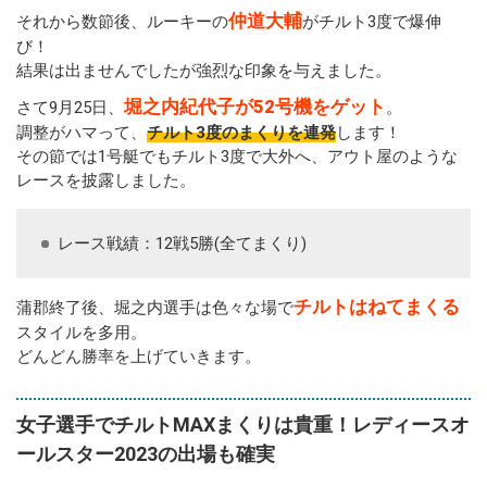
仲道大輔
それから数節後、ルーキーの
がチルト3度で爆伸
び！
結果は出ませんでしたが強烈な印象を与えました。
堀之内紀代子が52号機をゲット
さて9月25日、
。
調整がハマって、
チルト3度のまくりを連発
します！
その節では1号艇でもチルト3度で大外へ、アウト屋のような
レースを披露しました。
レース戦績：12戦5勝(全てまくり)
チルトはねてまくる
蒲郡終了後、堀之内選手は色々な場で
スタイルを多用。
どんどん勝率を上げていきます。
女子選手でチルトMAXまくりは貴重！レディースオ
ールスター2023の出場も確実