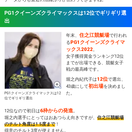
PG1クイーンズクライマックスは12位でギリギリ選
出
住之江競艇場
年末、
で行われ
PG1クイーンズクライマ
る
ックス2022
。
女子獲得賞金ランキング12位
までが出場できる、競艇女子
戦の最高峰です。
12位
堀之内紀代子は
で選出、
初出場
43歳にして
を決めまし
た。
PG1クイーンズクライマックスは12
位でギリギリ選出
6枠からの発進
12位なので初日は
。
堀之内選手にとってはおあつらえ向きですが、
住之江競艇場
のチルト角度は1.5度まで
！
得意のチルト3度が使えません。