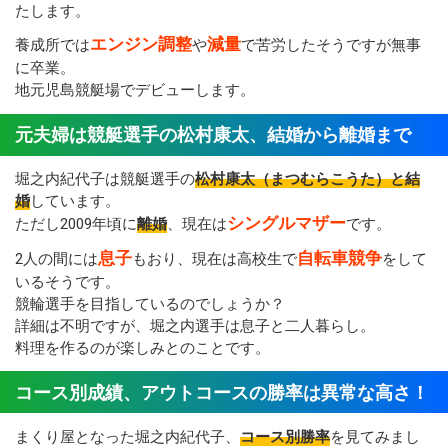
たします。
エンジン調整
減量
養成所では
や
で苦労したそうですが無事
に卒業。
地元児島競艇場でデビューします。
元夫婦は競艇選手の松村康太、結婚から離婚まで
堀之内紀代子は競艇選手の
松村康太（まつむらこうた）と結
婚
しています。
シングルマザー
ただし2009年頃に
離婚
、現在は
です。
息子
自転車競争
2人の間には
もおり、現在は高校生で
をして
いるそうです。
競輪選手を目指しているのでしょうか？
詳細は不明ですが、堀之内選手は息子と二人暮らし。
料理を作るのが楽しみとのことです。
コース別成績、アウトコースの勝率は異常な高さ！
まくり屋となった堀之内紀代子、
コース別勝率
を見てみまし