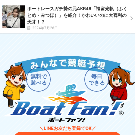
ボートレースガチ勢の元AKB48「福留光帆（ふく
とめ・みつほ）」を紹介！かわいいのに大喜利の
天才！？
2024年7月26日
無料で
毎日
遊べる
できる
＼LINEお友だち登録でOK／