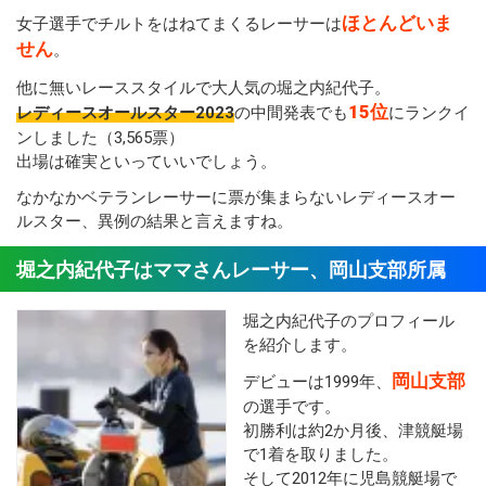
ほとんどいま
女子選手でチルトをはねてまくるレーサーは
せん
。
他に無いレーススタイルで大人気の堀之内紀代子。
15位
レディースオールスター2023
の中間発表でも
にランクイ
ンしました（3,565票）
出場は確実といっていいでしょう。
なかなかベテランレーサーに票が集まらないレディースオー
ルスター、異例の結果と言えますね。
堀之内紀代子はママさんレーサー、岡山支部所属
堀之内紀代子のプロフィール
を紹介します。
岡山支部
デビューは1999年、
の選手です。
初勝利は約2か月後、津競艇場
で1着を取りました。
そして2012年に児島競艇場で