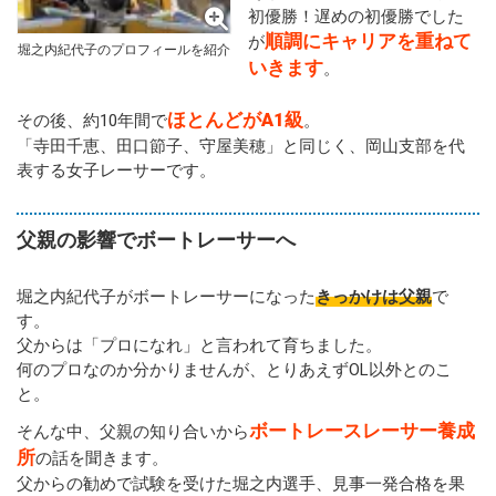
初優勝！遅めの初優勝でした
順調にキャリアを重ねて
が
堀之内紀代子のプロフィールを紹介
いきます
。
ほとんどがA1級
その後、約10年間で
。
「寺田千恵、田口節子、守屋美穂」と同じく、岡山支部を代
表する女子レーサーです。
父親の影響でボートレーサーへ
堀之内紀代子がボートレーサーになった
きっかけは父親
で
す。
父からは「プロになれ」と言われて育ちました。
何のプロなのか分かりませんが、とりあえずOL以外とのこ
と。
ボートレースレーサー養成
そんな中、父親の知り合いから
所
の話を聞きます。
父からの勧めで試験を受けた堀之内選手、見事一発合格を果