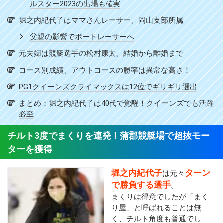
ルスター2023の出場も確実
堀之内紀代子はママさんレーサー、岡山支部所属
父親の影響でボートレーサーへ
元夫婦は競艇選手の松村康太、結婚から離婚まで
コース別成績、アウトコースの勝率は異常な高さ！
PG1クイーンズクライマックスは12位でギリギリ選出
まとめ：堀之内紀代子は40代で覚醒！クイーンズでも活躍
必至
チルト3度でまくりを連発！蒲郡競艇場で超抜モー
ターを獲得
堀之内紀代子
ターン
は元々
で勝負する選手
。
まくりは得意でしたが「まく
り屋」と呼ばれることは無
く、チルト角度も普通でし