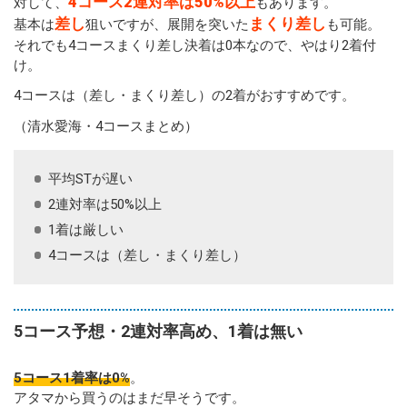
4コース2連対率は50%以上
対して、
もあります。
差し
まくり差し
基本は
狙いですが、展開を突いた
も可能。
それでも4コースまくり差し決着は0本なので、やはり2着付
け。
4コースは（差し・まくり差し）の2着がおすすめです。
（清水愛海・4コースまとめ）
平均STが遅い
2連対率は50%以上
1着は厳しい
4コースは（差し・まくり差し）
5コース予想・2連対率高め、1着は無い
5コース1着率は0%
。
アタマから買うのはまだ早そうです。