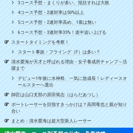
3コース予想・まくりが多い、抵抗すれば大敗
4コース予想・2連対率は50%以上
5コース予想・2連対率高め、1着は無い
6コース予想・3連対率35%！道中追い上げる
スタートタイミングを考察！
スタート事故・フライング（F）は多い？
清水愛海が天才と呼ばれる理由・女子養成所チャンプ～活
躍まで
デビュー1年後に水神祭、一気に急成長！レディースオ
ールスターへ選出
師匠は山口支部の原田篤志（はらだあつし）
ボートレーサーを目指すきっかけは？高岡竜也と親が知り
合い
まとめ：清水愛海は超大型新人レーサー