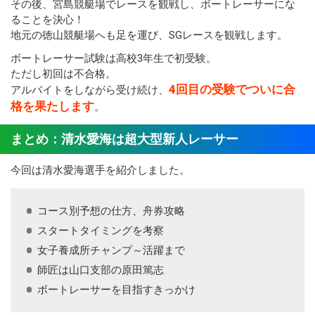
その後、宮島競艇場でレースを観戦し、ボートレーサーにな
ることを決心！
地元の徳山競艇場へも足を運び、SGレースを観戦します。
ボートレーサー試験は高校3年生で初受験。
ただし初回は不合格。
4回目の受験でついに合
アルバイトをしながら受け続け、
格を果たします
。
まとめ：清水愛海は超大型新人レーサー
今回は清水愛海選手を紹介しました。
コース別予想の仕方、舟券攻略
スタートタイミングを考察
女子養成所チャンプ～活躍まで
師匠は山口支部の原田篤志
ボートレーサーを目指すきっかけ