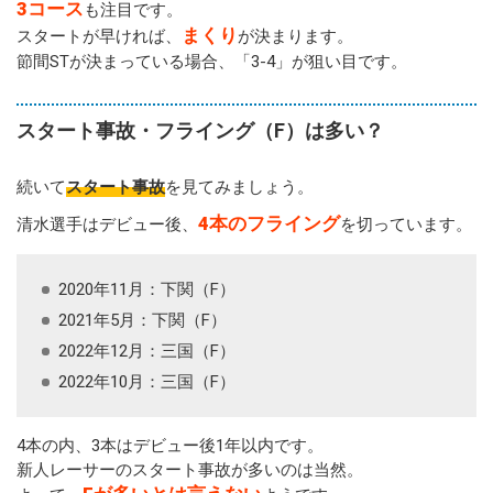
3コース
も注目です。
まくり
スタートが早ければ、
が決まります。
節間STが決まっている場合、「3-4」が狙い目です。
スタート事故・フライング（F）は多い？
続いて
スタート事故
を見てみましょう。
4本のフライング
清水選手はデビュー後、
を切っています。
2020年11月：下関（F）
2021年5月：下関（F）
2022年12月：三国（F）
2022年10月：三国（F）
4本の内、3本はデビュー後1年以内です。
新人レーサーのスタート事故が多いのは当然。