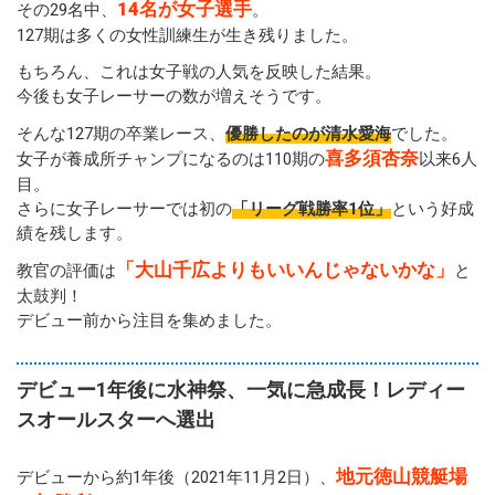
14名が女子選手
その29名中、
。
127期は多くの女性訓練生が生き残りました。
もちろん、これは女子戦の人気を反映した結果。
今後も女子レーサーの数が増えそうです。
そんな127期の卒業レース、
優勝したのが清水愛海
でした。
喜多須杏奈
女子が養成所チャンプになるのは110期の
以来6人
目。
さらに女子レーサーでは初の
「リーグ戦勝率1位」
という好成
績を残します。
「大山千広よりもいいんじゃないかな」
教官の評価は
と
太鼓判！
デビュー前から注目を集めました。
デビュー1年後に水神祭、一気に急成長！レディー
スオールスターへ選出
地元徳山競艇場
デビューから約1年後（2021年11月2日）、