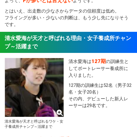
Fが多いとは言えない
よって、
ようです。
とはいえ、出走数の少なさからデータの信頼度は低め。
フライングが多い・少ないの判断は、もう少し先になりそう
です。
清水愛海が天才と呼ばれる理由・女子養成所チャン
プ～活躍まで
127期
清水愛海は
の訓練生と
してボートレーサー養成所に
入りました。
127期の訓練生は52名（男子32
名・女子20名）
その内、デビューした新人レ
ーサーは29名です。
清水愛海が天才と呼ばれるワケ・女
子養成所チャンプ～活躍まで