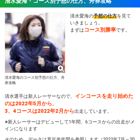
清水愛海・コース別予想の仕方、舟券攻略
清水愛海の
予想の仕方
を見て
いきましょう。
コース別勝率
まずは
です。
清水愛海のコース別予想の仕方、舟
券攻略
インコースを走り始めた
清水選手は新人レーサーなので、
のは2022年5月から
。
3、4コースは2022年2月から
出走しています。
※新人レーサーはデビューして1年間、6コースからの出走がメ
インになります
そのため、データは直近半年間を参照します（2022年7月～20