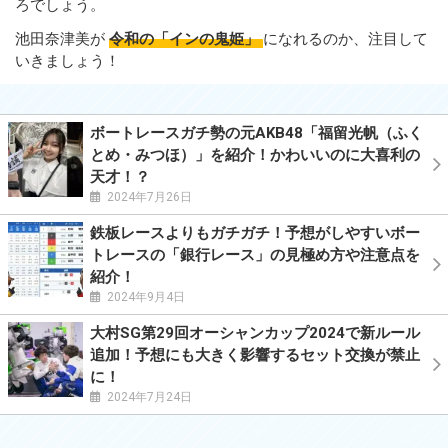
ろでしょう。
池田奈津美が
令和の「インの鬼姫」
になれるのか、注目して
いきましょう！
ボートレースガチ勢の元AKB48「福留光帆（ふく
とめ・みつほ）」を紹介！かわいいのに大喜利の
天才！？
2024年7月26日
鉄板レースよりもガチガチ！予想がしやすいボー
トレースの「銀行レース」の見極め方や注意点を
紹介！
2024年9月4日
大村SG第29回オーシャンカップ2024で新ルール
追加！予想にも大きく影響するセット交換が禁止
に！
2024年7月24日