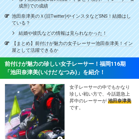
成所)での成績
池田奈津美のＸ(旧Twitter)やインスタなどSNS！結婚はし
ている？
結婚や彼氏などの情報は見られなかった！
【まとめ】前付けが魅力の女子レーサー池田奈津美！イン
屋として活躍できるか
前付けが魅力の珍しい女子レーサー！福岡116期
「池田奈津美(いけだ なつみ)」を紹介！
女子レーサーの中でもかなり
珍しい戦い方で、今話題急上
昇中のレーサーが
池田奈津美
です。