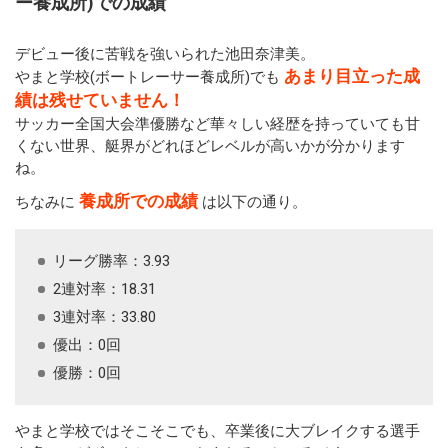
ー養成所)での成績
デビュー後に苦戦を強いられた池田奈津美。
あまり目立った成
やまと学校(ボートレーサー養成所)でも
績は残せていません！
サッカー全国大会準優勝など華々しい経歴を持っていても甘
くない世界、艇界がどれほどレベルが高いかが分かります
ね。
養成所での成績
ちなみに
は以下の通り。
リーグ勝率：3.93
2連対率：18.31
3連対率：33.80
優出：0回
優勝：0回
やまと学校ではそこそこでも、卒業後に大ブレイクする選手