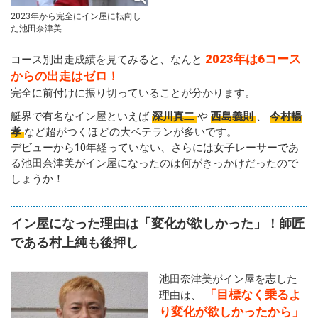
2023年から完全にイン屋に転向し
た池田奈津美
2023年は6コース
コース別出走成績を見てみると、なんと
からの出走はゼロ！
完全に前付けに振り切っていることが分かります。
艇界で有名なイン屋といえば
深川真二
や
西島義則
、
今村暢
孝
など超がつくほどの大ベテランが多いです。
デビューから10年経っていない、さらには女子レーサーであ
る池田奈津美がイン屋になったのは何がきっかけだったので
しょうか！
イン屋になった理由は「変化が欲しかった」！師匠
である村上純も後押し
池田奈津美がイン屋を志した
「目標なく乗るよ
理由は、
り変化が欲しかったから」