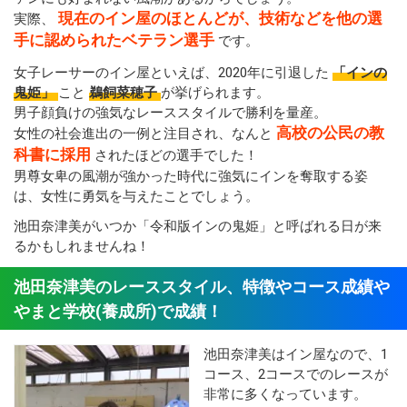
現在のイン屋のほとんどが、技術などを他の選
実際、
手に認められたベテラン選手
です。
女子レーサーのイン屋といえば、2020年に引退した
「インの
鬼姫」
こと
鵜飼菜穂子
が挙げられます。
男子顔負けの強気なレーススタイルで勝利を量産。
高校の公民の教
女性の社会進出の一例と注目され、なんと
科書に採用
されたほどの選手でした！
男尊女卑の風潮が強かった時代に強気にインを奪取する姿
は、女性に勇気を与えたことでしょう。
池田奈津美がいつか「令和版インの鬼姫」と呼ばれる日が来
るかもしれませんね！
池田奈津美のレーススタイル、特徴やコース成績や
やまと学校(養成所)で成績！
池田奈津美はイン屋なので、1
コース、2コースでのレースが
非常に多くなっています。