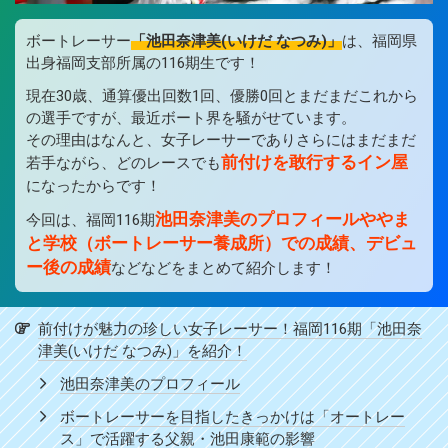
ボートレーサー
「池田奈津美(いけだ なつみ)」
は、福岡県
出身福岡支部所属の116期生です！
現在30歳、通算優出回数1回、優勝0回とまだまだこれから
の選手ですが、最近ボート界を騒がせています。
その理由はなんと、女子レーサーでありさらにはまだまだ
前付けを敢行するイン屋
若手ながら、どのレースでも
になったからです！
池田奈津美のプロフィールややま
今回は、福岡116期
と学校（ボートレーサー養成所）での成績、デビュ
ー後の成績
などなどをまとめて紹介します！
前付けが魅力の珍しい女子レーサー！福岡116期「池田奈
津美(いけだ なつみ)」を紹介！
池田奈津美のプロフィール
ボートレーサーを目指したきっかけは「オートレー
ス」で活躍する父親・池田康範の影響