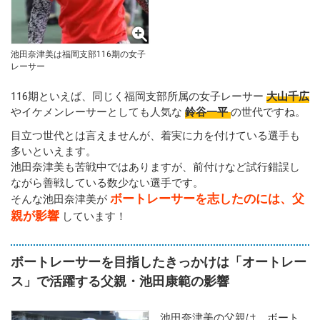
池田奈津美は福岡支部116期の女子
レーサー
116期といえば、同じく福岡支部所属の女子レーサー
大山千広
やイケメンレーサーとしても人気な
鈴谷一平
の世代ですね。
目立つ世代とは言えませんが、着実に力を付けている選手も
多いといえます。
池田奈津美も苦戦中ではありますが、前付けなど試行錯誤し
ながら善戦している数少ない選手です。
ボートレーサーを志したのには、父
そんな池田奈津美が
親が影響
しています！
ボートレーサーを目指したきっかけは「オートレー
ス」で活躍する父親・池田康範の影響
池田奈津美の父親は、ボート