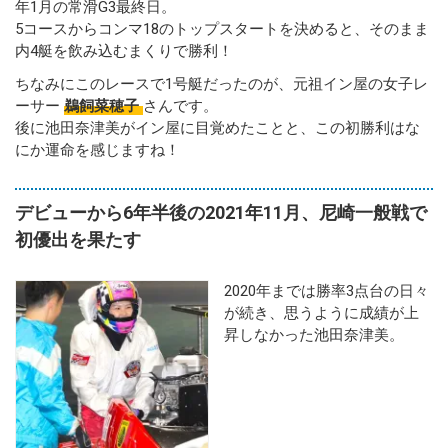
年1月の常滑G3最終日。
5コースからコンマ18のトップスタートを決めると、そのまま
内4艇を飲み込むまくりで勝利！
ちなみにこのレースで1号艇だったのが、元祖イン屋の女子レ
ーサー
鵜飼菜穂子
さんです。
後に池田奈津美がイン屋に目覚めたことと、この初勝利はな
にか運命を感じますね！
デビューから6年半後の2021年11月、尼崎一般戦で
初優出を果たす
2020年までは勝率3点台の日々
が続き、思うように成績が上
昇しなかった池田奈津美。