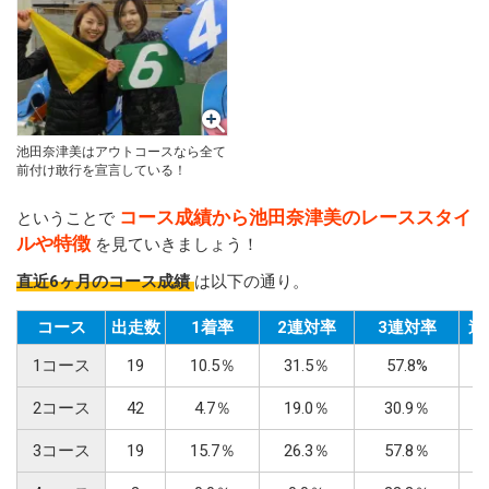
池田奈津美はアウトコースなら全て
前付け敢行を宣言している！
コース成績から池田奈津美のレーススタイ
ということで
ルや特徴
を見ていきましょう！
直近6ヶ月のコース成績
は以下の通り。
コース
出走数
1着率
2連対率
3連対率
逃
1コース
19
10.5％
31.5％
57.8%
2
2コース
42
4.7％
19.0％
30.9％
0
3コース
19
15.7％
26.3％
57.8％
0