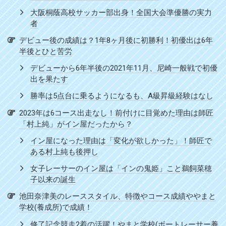
大阪桐蔭高校サッカー部出身！全国大会準優勝の実力
者
デビュー後の成績は？1年8ヶ月後に初勝利！初優出は6年
半後とひと苦労
デビューから6年半後の2021年11月、尼崎一般戦で初優
出を果たす
勝率は5点台に乗るようになるも、A級昇級経験はなし
2023年は6コース出走なし！前付けに目覚めた理由は師匠
「村上純」がイン屋だったから？
イン屋になった理由は「変化が欲しかった」！師匠で
ある村上純も後押し
女子レーサーのイン屋は「インの鬼姫」こと鵜飼菜穂
子以来の誕生
池田奈津美のレーススタイル、特徴やコース成績ややまと
学校(養成所)で成績！
修了記念競走2着の活躍！やまと学校(ボートレーサー養