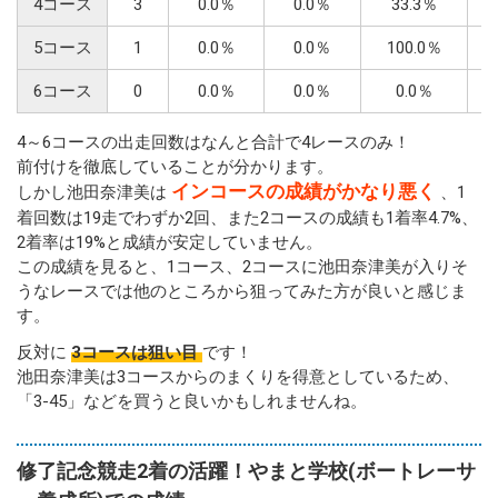
4コース
3
0.0％
0.0％
33.3％
0
5コース
1
0.0％
0.0％
100.0％
0
6コース
0
0.0％
0.0％
0.0％
0
4～6コースの出走回数はなんと合計で4レースのみ！
前付けを徹底していることが分かります。
インコースの成績がかなり悪く
しかし池田奈津美は
、1
着回数は19走でわずか2回、また2コースの成績も1着率4.7%、
2着率は19%と成績が安定していません。
この成績を見ると、1コース、2コースに池田奈津美が入りそ
うなレースでは他のところから狙ってみた方が良いと感じま
す。
反対に
3コースは狙い目
です！
池田奈津美は3コースからのまくりを得意としているため、
「3-45」などを買うと良いかもしれませんね。
修了記念競走2着の活躍！やまと学校(ボートレーサ