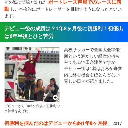
ボートレース芦屋でのレースに感
その際に父親と訪れた
動
し、本格的にボートレーサーを目指すようになったといい
ます。
デビュー後の成績は？1年8ヶ月後に初勝利！初優出
は6年半後とひと苦労
高校サッカーで全国大会準優
勝という輝かしい経歴の持ち
主である池田奈津美ですが、
デビュー後は1着はおろか舟券
内に絡む機会もほとんどない
苦しい日々が続きました。
デビューから1年8ヶ月後に初勝利で
水神祭をあげた
初勝利を掴んだのはデビューから約1年8ヶ月後
、2017