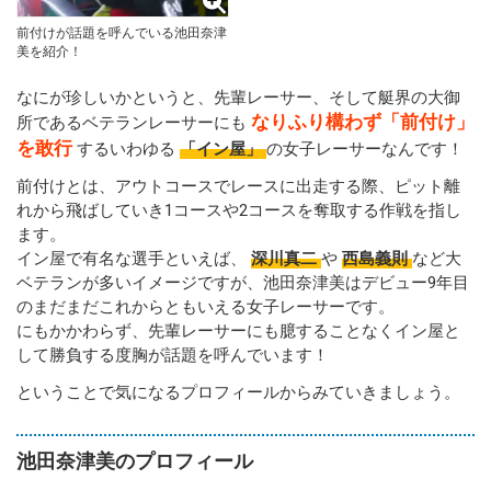
前付けが話題を呼んでいる池田奈津
美を紹介！
なにが珍しいかというと、先輩レーサー、そして艇界の大御
なりふり構わず「前付け」
所であるベテランレーサーにも
を敢行
するいわゆる
「イン屋」
の女子レーサーなんです！
前付けとは、アウトコースでレースに出走する際、ピット離
れから飛ばしていき1コースや2コースを奪取する作戦を指し
ます。
イン屋で有名な選手といえば、
深川真二
や
西島義則
など大
ベテランが多いイメージですが、池田奈津美はデビュー9年目
のまだまだこれからともいえる女子レーサーです。
にもかかわらず、先輩レーサーにも臆することなくイン屋と
して勝負する度胸が話題を呼んでいます！
ということで気になるプロフィールからみていきましょう。
池田奈津美のプロフィール