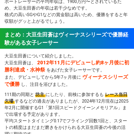
ボートレーサーの平均年収は、1900万円〜とされているた
め、大豆生田蒼の年収は若干少なめです。
格式の高いSGやG1などの賞金額は高いため、優勝をすると年
収額がグッと上がるでしょう。
まとめ：大豆生田蒼はヴィーナスシリーズで優勝経
験がある女子レーサー
大豆生田蒼について紹介しました。
2012年11月にデビューし約8ヶ月後に初
大豆生田蒼は、
勝利達成・水神祭
をあげた女子レーサーです。
ヴィーナスシリーズ
また、デビューしてから5年7ヶ月後に
で優勝
し、注目を浴びました。
111期の同期と
坊主
にしたり、前検に参加するも
レース当日
欠場
するなどの過去がありましたが、2024年12月現在は2025
年2月に開催するG1「第1回スピードクイーンメモリアル」ま
で出場する予定があります。
平均スタートタイミング0.17でフライング回数1回と、スター
トの精度はまだまだ磨きをかけられる大豆生田蒼の今後の活
躍に期待です。