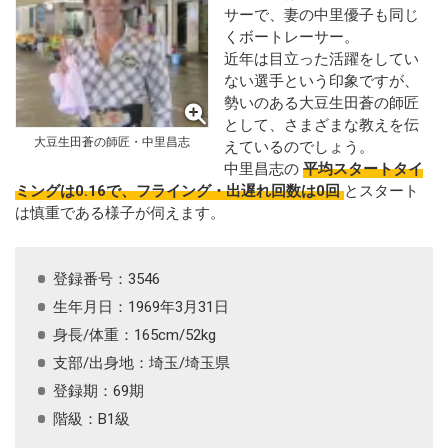
サーで、妻の中里優子も同じ
くボートレーサー。
近年は目立った活躍をしてい
ない選手という印象ですが、
勢いのある大豆生田蒼の師匠
として、さまざまな教えを伝
大豆生田蒼の師匠・中里昌志
えているのでしょう。
中里昌志の
平均スタートタイ
ミングは0.16で、フライング・出遅れ回数は0回
とスタート
は慎重である様子が伺えます。
登録番号：3546
生年月日：1969年3月31日
身長/体重：165cm/52kg
支部/出身地：埼玉/埼玉県
登録期：69期
階級：B1級