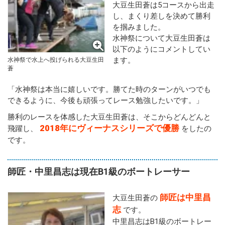
大豆生田蒼は5コースから出走
し、まくり差しを決めて勝利
を掴みました。
水神祭について大豆生田蒼は
以下のようにコメントしてい
ます。
水神祭で水上へ投げられる大豆生田
蒼
「水神祭は本当に嬉しいです。勝てた時のターンがいつでも
できるように、今後も頑張ってレース勉強したいです。」
勝利のレースを体感した大豆生田蒼は、そこからどんどんと
2018年にヴィーナスシリーズで優勝
飛躍し、
をしたの
です。
師匠・中里昌志は現在B1級のボートレーサー
師匠は中里昌
大豆生田蒼の
志
です。
中里昌志はB1級のボートレー