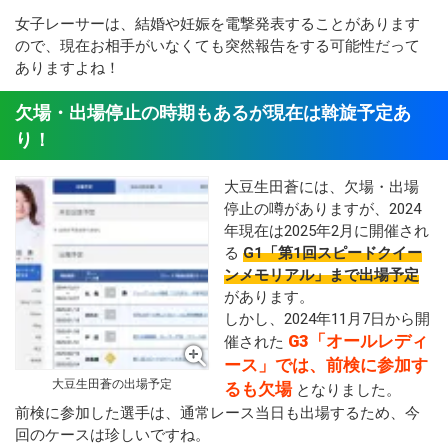
女子レーサーは、結婚や妊娠を電撃発表することがあります
ので、現在お相手がいなくても突然報告をする可能性だって
ありますよね！
欠場・出場停止の時期もあるが現在は斡旋予定あ
り！
大豆生田蒼には、欠場・出場
停止の噂がありますが、2024
年現在は2025年2月に開催され
る
G1「第1回スピードクイー
ンメモリアル」まで出場予定
があります。
しかし、2024年11月7日から開
G3「オールレディ
催された
ース」では、前検に参加す
大豆生田蒼の出場予定
るも欠場
となりました。
前検に参加した選手は、通常レース当日も出場するため、今
回のケースは珍しいですね。