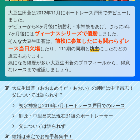
大豆生田蒼は2012年11月にボートレース戸田でデビューし
ました。
デビューから8ヶ月後に初勝利・水神祭をあげ、さらに5年
ヴィーナスシリーズで優勝
7ヶ月後には
しました。
前検に参加したにも関わらずレ
そんな大豆生田蒼は、
ース当日欠場
したり、111期の同期と
坊主
にしたなどの
過去もあります。
気になる経歴が多い大豆生田蒼のプロフィールから、得意
なレースまで確認しましょう。
大豆生田蒼（おおまめうだ・あおい）の師匠は中里昌志！
父については語られず？
初水神祭は2013年7月ボートレース戸田でのレース
師匠・中里昌志は現在B1級のボートレーサー
父については語られず
結婚は未定でお相手募集中！