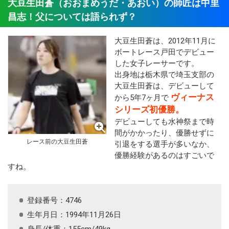
大豆生田蒼（おおまめうだ・あおい）の師匠は中里
昌志！父については語られず？
大豆生田蒼は、2012年11月に
ボートレース戸田でデビュー
した女子レーサーです。
出身地は栃木県で埼玉支部の
大豆生田蒼は、デビューして
ヴィーナス
から5年7ヶ月で
シリーズ初優勝。
デビューしても水神祭まで時
間がかかったり、優勝せずに
レース前の大豆生田蒼
引退をする選手が多いなか、
優勝経験があるのはすごいで
すね。
登録番号：4746
生年月日：1994年11月26日
身長/体重：155cm/49kg