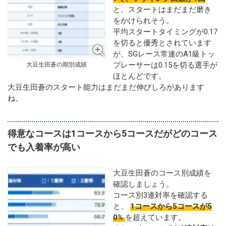
と、スタートはまだまだ磨き
をかけられそう。
平均スタートタイミングが0.17
を切ると優秀とされています
が、SGレース常連のA1級トッ
プレーサーは0.15を切る選手が
大豆生田蒼の期別成績
ほとんどです。
大豆生田蒼のスタート能力はまだまだ伸びしろがあります
ね。
得意なコースは1コースから5コースだがどのコース
でも入着率が高い
大豆生田蒼のコース別成績を
確認しましょう。
コース別3連対率を確認する
と、
1コースから5コースが5
0%
を超えています。