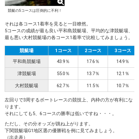
競艇の5コースは圧倒的に不利！
それは各コース1着率を見ると一目瞭然。
5コースの成績が最も良い平和島競艇場、平均的な津競艇場、
最も悪い大村競艇場の各コース1着率で比較してみましょう。
競艇場
1コース
2コース
3コース
平和島競艇場
43.9％
17.6％
14.9％
津競艇場
55.0％
13.7％
12.1％
大村競艇場
62.7％
11.5％
10.7％
左回りで3周するボートレースの競技上、内枠の方が有利にな
ります。
それにしても5、6コースの勝率は低いですね・・・。
ただし、その分オッズが跳ね上がります。
下関競艇場G1地区選の優勝戦を例に見てみましょう。
（出走表）