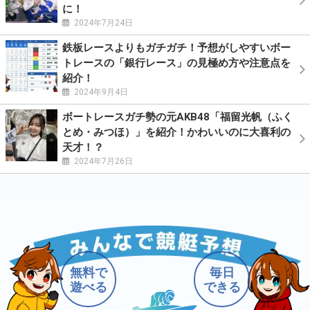
に！
2024年7月24日
鉄板レースよりもガチガチ！予想がしやすいボー
トレースの「銀行レース」の見極め方や注意点を
紹介！
2024年9月4日
ボートレースガチ勢の元AKB48「福留光帆（ふく
とめ・みつほ）」を紹介！かわいいのに大喜利の
天才！？
2024年7月26日
無料で
毎日
遊べる
できる