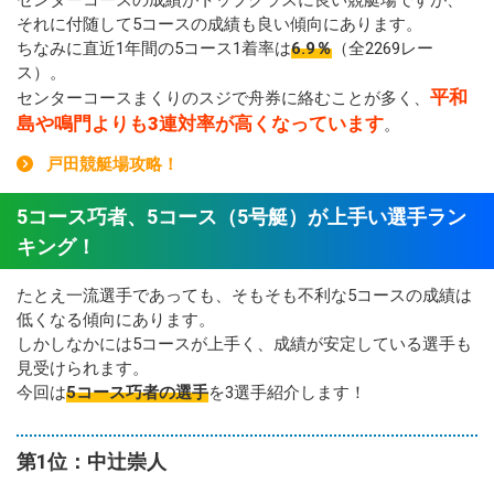
センターコースの成績がトップクラスに良い競艇場ですが、
それに付随して5コースの成績も良い傾向にあります。
ちなみに直近1年間の5コース1着率は
6.9％
（全2269レー
ス）。
平和
センターコースまくりのスジで舟券に絡むことが多く、
島や鳴門よりも3連対率が高くなっています
。
戸田競艇場攻略！
5コース巧者、5コース（5号艇）が上手い選手ラン
キング！
たとえ一流選手であっても、そもそも不利な5コースの成績は
低くなる傾向にあります。
しかしなかには5コースが上手く、成績が安定している選手も
見受けられます。
今回は
5コース巧者の選手
を3選手紹介します！
第1位：中辻崇人