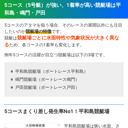
5コース（5号艇）が強い、1着率が高い競艇場は平
和島・鳴門・戸田
5コースのアタマを狙う場合、そのレースの展開以外にも注目
したいのが
競艇場の特徴
です。
競艇場ごとに水面特性や気象状況が大きく異な
競艇は
る
ため、各コースの1着率も変化します。
例年5コースの活躍が目立つ競艇場は以下の3場です。
平和島競艇場（ボートレース平和島）
鳴門競艇場（ボートレース鳴門）
戸田競艇場（ボートレース戸田）
5コースまくり差し発生率No1！平和島競艇場
平和島競艇場は狭い水面、さ