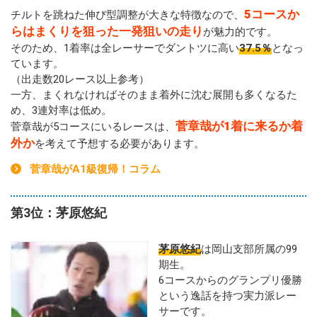
5コースか
チルトを跳ねた伸び型調整が大きな特徴なので、
らはまくりを狙った一発狙いの走り
が魅力的です。
そのため、1着率は全レーサーでダントツに高い
37.5％
となっ
ています。
（出走数20レース以上参考）
一方、まくれなければそのまま着外に沈む展開も多くなるた
め、3連対率は低め。
菅章哉が1着に来るか着
菅章哉が5コースにいるレースは、
外か
を考えて予想する必要があります。
菅章哉がA1級復帰！コラム
第3位：茅原悠紀
茅原悠紀
は岡山支部所属の99
期生。
6コースからのグランプリ優勝
という逸話を持つ実力派レー
サーです。