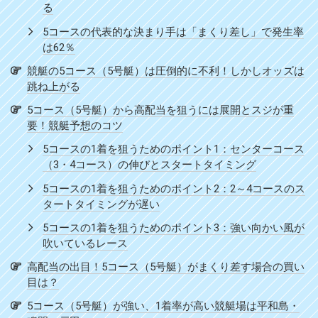
る
5コースの代表的な決まり手は「まくり差し」で発生率
は62％
競艇の5コース（5号艇）は圧倒的に不利！しかしオッズは
跳ね上がる
5コース（5号艇）から高配当を狙うには展開とスジが重
要！競艇予想のコツ
5コースの1着を狙うためのポイント1：センターコース
（3・4コース）の伸びとスタートタイミング
5コースの1着を狙うためのポイント2：2～4コースのス
タートタイミングが遅い
5コースの1着を狙うためのポイント3：強い向かい風が
吹いているレース
高配当の出目！5コース（5号艇）がまくり差す場合の買い
目は？
5コース（5号艇）が強い、1着率が高い競艇場は平和島・