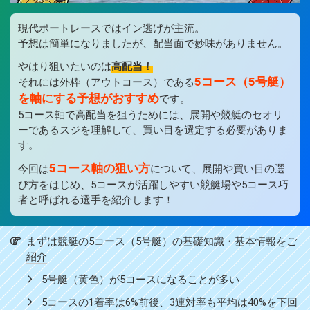
現代ボートレースではイン逃げが主流。
予想は簡単になりましたが、配当面で妙味がありません。
やはり狙いたいのは
高配当！
5コース（5号艇）
それには外枠（アウトコース）である
を軸にする予想がおすすめ
です。
5コース軸で高配当を狙うためには、展開や競艇のセオリ
ーであるスジを理解して、買い目を選定する必要がありま
す。
5コース軸の狙い方
今回は
について、展開や買い目の選
び方をはじめ、5コースが活躍しやすい競艇場や5コース巧
者と呼ばれる選手を紹介します！
まずは競艇の5コース（5号艇）の基礎知識・基本情報をご
紹介
5号艇（黄色）が5コースになることが多い
5コースの1着率は6%前後、3連対率も平均は40%を下回