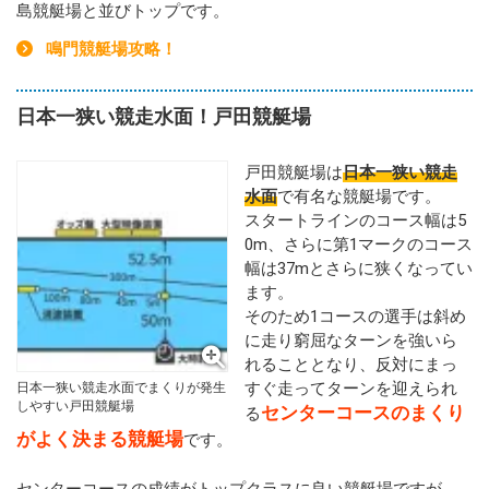
島競艇場と並びトップです。
鳴門競艇場攻略！
日本一狭い競走水面！戸田競艇場
戸田競艇場は
日本一狭い競走
水面
で有名な競艇場です。
スタートラインのコース幅は5
0m、さらに第1マークのコース
幅は37mとさらに狭くなってい
ます。
そのため1コースの選手は斜め
に走り窮屈なターンを強いら
れることとなり、反対にまっ
すぐ走ってターンを迎えられ
日本一狭い競走水面でまくりが発生
しやすい戸田競艇場
センターコースのまくり
る
がよく決まる競艇場
です。