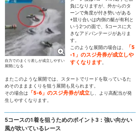
負になりますが、外からのタ
ーンで角度が付き勢いがある
+競り合いは内側の艇が有利と
いう2つの面で、5コースに大
きなアドバンテージがありま
す。
「5
このような展開の場合は、
-1」のスジ舟券が成立しや
自力でのまくり差しが成立しやすい
すくなります
。
展開になる
またこのような展開では、スタートでリードを取っているた
めそのまままくりを狙う展開も見られます。
「5-6」のスジ舟券が成立
その場合は
し、より高配当が発
生しやすくなります。
5コースの1着を狙うためのポイント3：強い向かい
風が吹いているレース