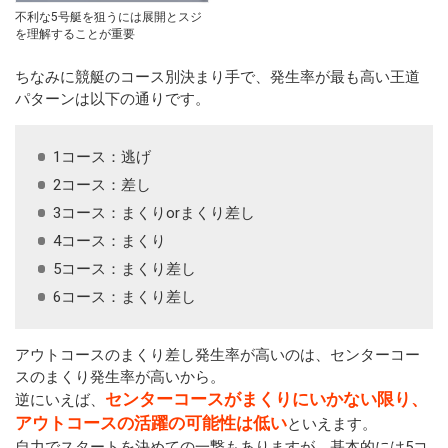
不利な5号艇を狙うには展開とスジ
を理解することが重要
ちなみに競艇のコース別決まり手で、発生率が最も高い王道
パターンは以下の通りです。
1コース：逃げ
2コース：差し
3コース：まくりorまくり差し
4コース：まくり
5コース：まくり差し
6コース：まくり差し
アウトコースのまくり差し発生率が高いのは、センターコー
スのまくり発生率が高いから。
センターコースがまくりにいかない限り、
逆にいえば、
アウトコースの活躍の可能性は低い
といえます。
自力でスタートを決めての一撃もありますが、基本的には5コ