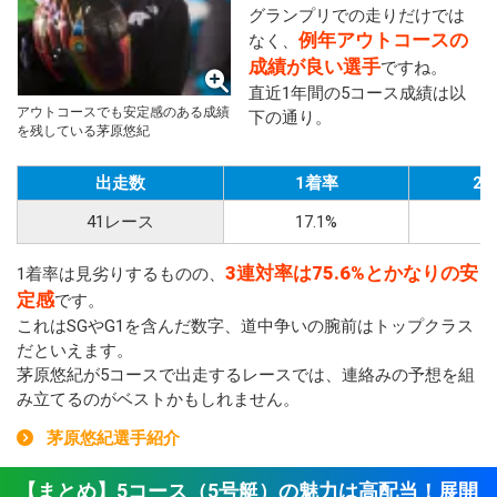
グランプリでの走りだけでは
例年アウトコースの
なく、
成績が良い選手
ですね。
直近1年間の5コース成績は以
アウトコースでも安定感のある成績
下の通り。
を残している茅原悠紀
出走数
1着率
2
41レース
17.1%
4
3連対率は75.6%とかなりの安
1着率は見劣りするものの、
定感
です。
これはSGやG1を含んだ数字、道中争いの腕前はトップクラス
だといえます。
茅原悠紀が5コースで出走するレースでは、連絡みの予想を組
み立てるのがベストかもしれません。
茅原悠紀選手紹介
【まとめ】5コース（5号艇）の魅力は高配当！展開